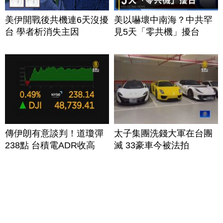
美伊開戰後共機連6天沒擾
美以嚇壞中南海？中共罕
台 學者析消失主因
見5天「零共機」擾台
傳伊朗有意談判！道瓊彈
太子集團洗錢大軍在台團
238點 台積電ADR收高
滅 33豪車今被法拍