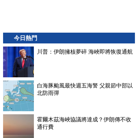
今日熱門
川普：伊朗擁核夢碎 海峽即將恢復通航
白海豚颱風最快週五海警 父親節中部以
北防雨彈
霍爾木茲海峽協議將達成？伊朗傳不收
通行費