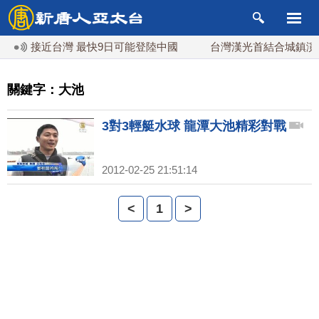
末最接近台灣 最快9日可能登陸中國
台灣漢光首結合城鎮演習 
關鍵字：大池
3對3輕艇水球 龍潭大池精彩對戰
2012-02-25 21:51:14
<
1
>