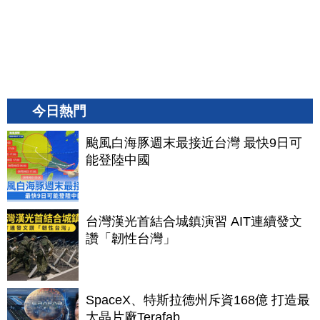
今日熱門
颱風白海豚週末最接近台灣 最快9日可
能登陸中國
台灣漢光首結合城鎮演習 AIT連續發文
讚「韌性台灣」
SpaceX、特斯拉德州斥資168億 打造最
大晶片廠Terafab