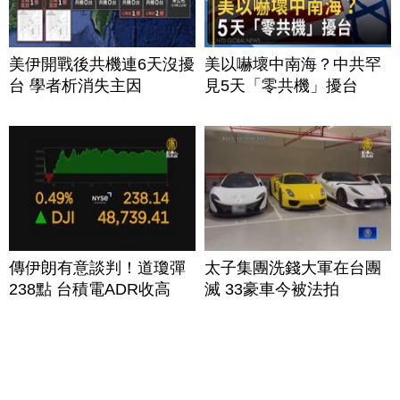
美伊開戰後共機連6天沒擾
美以嚇壞中南海？中共罕
台 學者析消失主因
見5天「零共機」擾台
傳伊朗有意談判！道瓊彈
太子集團洗錢大軍在台團
238點 台積電ADR收高
滅 33豪車今被法拍