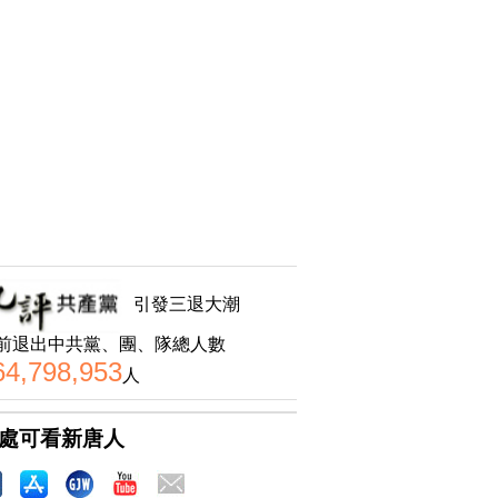
引發三退大潮
前退出中共黨、團、隊總人數
64,798,953
人
處可看新唐人