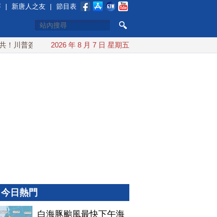
賽
|
新唐人之友
|
節目表
川普簽行政令 對多晶矽課15%關稅
2026 年 8 月 7 日 星期五
白海豚颱風最快下午海警
今日熱門
白海豚颱風最快下午海