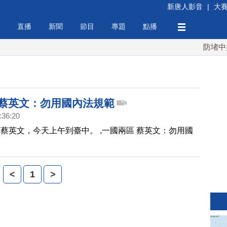
新唐人影音
|
大
直播
新聞
節目
專題
點播
防堵中共！
 蔡英文：勿用國內法規範
:36:20
蔡英文，今天上午到臺中。 ,一國兩區 蔡英文：勿用國
<
1
>