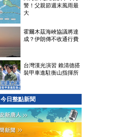
警！父親節週末風雨最
大
霍爾木茲海峽協議將達
成？伊朗傳不收通行費
台灣漢光演習 賴清德搭
裝甲車進駐衡山指揮所
今日整點新聞