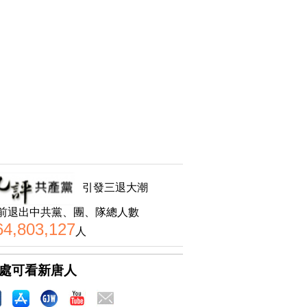
引發三退大潮
前退出中共黨、團、隊總人數
64,803,127
人
處可看新唐人