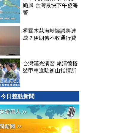
颱風 台灣最快下午發海
警
霍爾木茲海峽協議將達
成？伊朗傳不收通行費
台灣漢光演習 賴清德搭
裝甲車進駐衡山指揮所
今日整點新聞