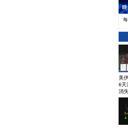
每
美
6天
消