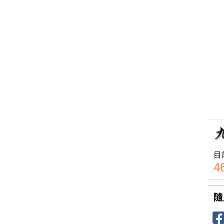
目
4
隨