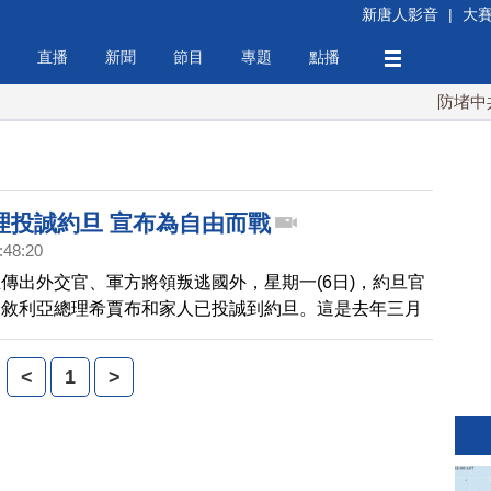
新唐人影音
|
大
直播
新聞
節目
專題
點播
防堵中共！
理投誠約旦 宣布為自由而戰
:48:20
傳出外交官、軍方將領叛逃國外，星期一(6日)，約旦官
，敘利亞總理希賈布和家人已投誠到約旦。這是去年三月
阿塞德血腥鎮壓抗議群眾後，敘利亞叛逃到國外的最高級
<
1
>