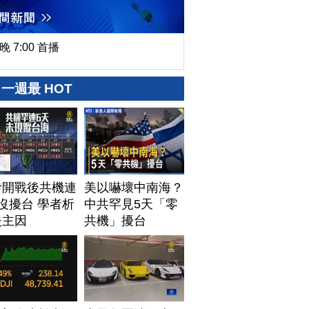
晚 7:00 首播
一週最 HOT
伊開戰後共機連
美以嚇壞中南海？
沒擾台 學者析
中共罕見5天「零
失主因
共機」擾台