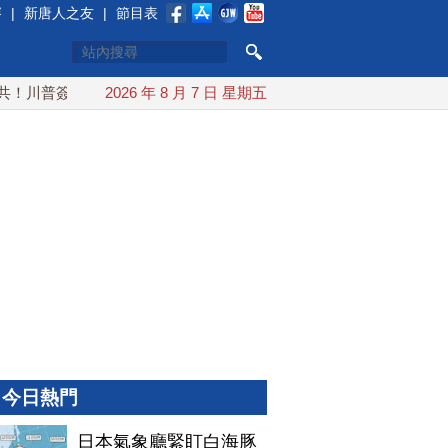
賽
|
新唐人之友
|
節目表
川普簽行政令 對多晶矽課15%關稅
2026 年 8 月 7 日 星期五
日本氣象廳緊盯白海豚颱風
今日熱門
日本氣象廳緊盯白海豚