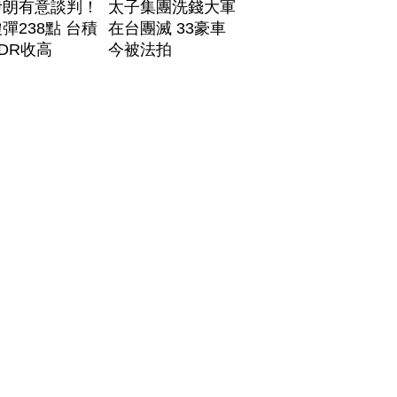
伊朗有意談判！
太子集團洗錢大軍
彈238點 台積
在台團滅 33豪車
DR收高
今被法拍