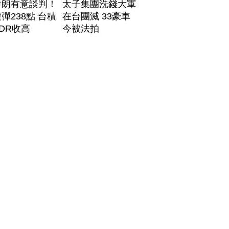
伊朗有意談判！
太子集團洗錢大軍
彈238點 台積
在台團滅 33豪車
DR收高
今被法拍