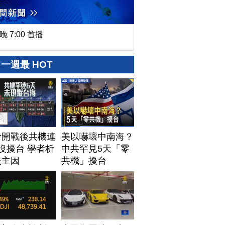
晚 7:00 首播
一週最 HOT
伊開戰後共機連
美以嚇壞中南海？
沒擾台 學者析
中共罕見5天「零
失主因
共機」擾台