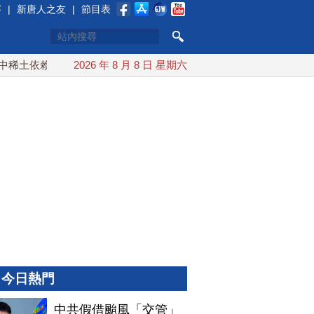
賽
|
新唐人之友
|
節目表
土依賴 川普宣布礦業投資20億美元
2026 年 8 月 8 日 星期六
中東局勢動盪 土耳其沙
今日熱門
中共假借颱風「交管」