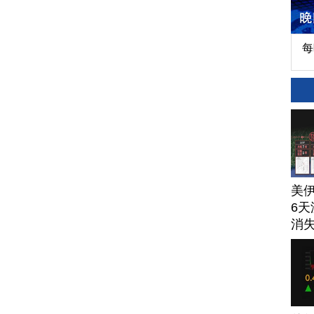
每
美
6天
消