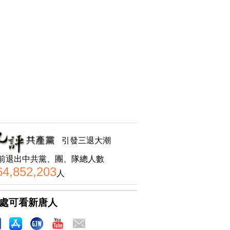
引發三退大潮
前退出中共黨、團、隊總人數
64,852,203
人
處可看新唐人