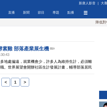
新唐人影音
|
大
直播
新聞
節目
專題
點播
降低對中稀
酵素雞 部落產業展生機
:30:43
大多地處偏遠，就業機會少，許多人為維持生計，必須離
求職。世界展望會開辦社區生計發展計畫，輔導部落居民
菜、飼養酵素雞，增加自立更生能力。請看我們的系列報
<
1
>