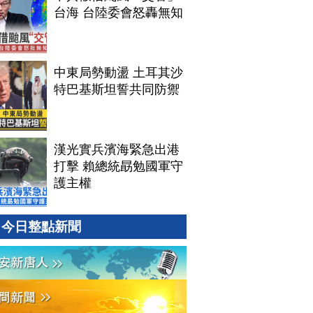
台海 台陸委會怒轟無知
中東局勢動盪 土耳其沙
特巴基斯坦誓共同防禦
漢光實兵濱海緊急出港
打擊 賴總統勗勉國軍守
護主權
今日整點新聞