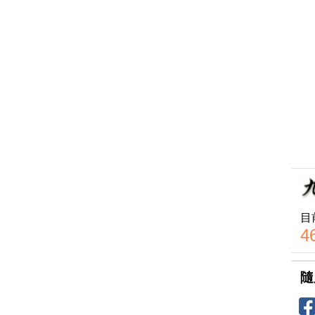
目
4
隨