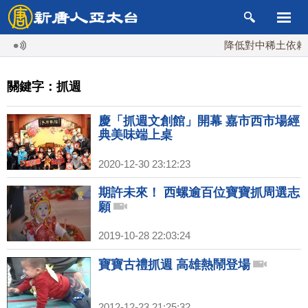
降低對中稀土依賴 
關鍵字：抓週
慶「抓週文創館」開幕 嘉市西市場經
典美味端上桌
2020-12-30 23:12:23
期許未來！ 西螺逾百位寶寶抓周選志
願
2019-10-28 22:03:24
寶寶古禮抓週 高雄熱鬧登場
2012-12-23 21:25:32