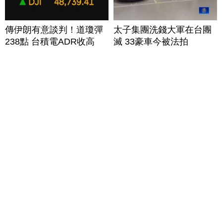
傳伊朗有意談判！道瓊彈
太子集團洗錢大軍在台團
238點 台積電ADR收高
滅 33豪車今被法拍