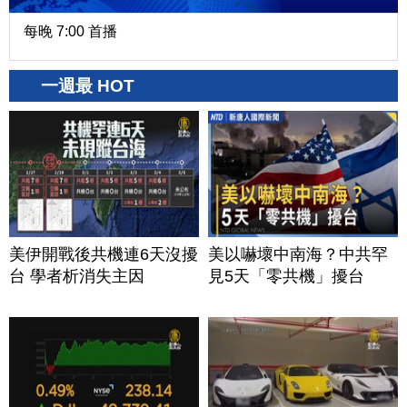
每晚 7:00 首播
一週最 HOT
美伊開戰後共機連6天沒擾
美以嚇壞中南海？中共罕
台 學者析消失主因
見5天「零共機」擾台