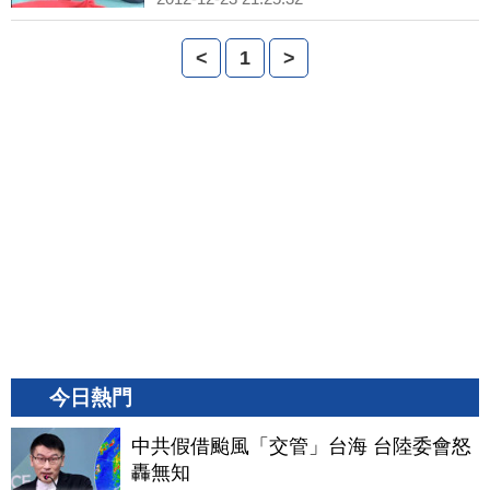
<
1
>
今日熱門
中共假借颱風「交管」台海 台陸委會怒
轟無知