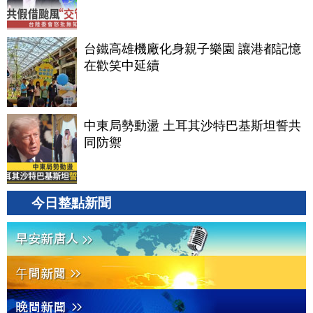
台鐵高雄機廠化身親子樂園 讓港都記憶
在歡笑中延續
中東局勢動盪 土耳其沙特巴基斯坦誓共
同防禦
今日整點新聞