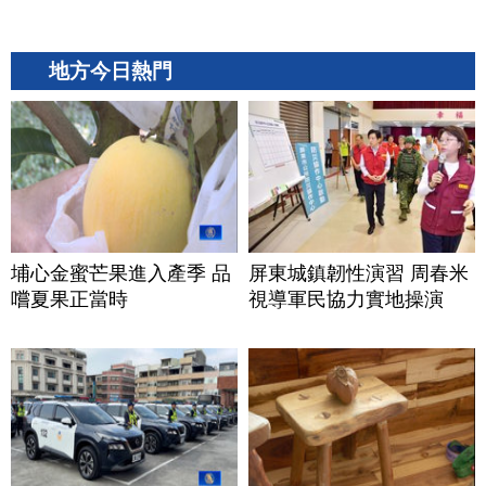
地方今日熱門
埔心金蜜芒果進入產季 品
屏東城鎮韌性演習 周春米
嚐夏果正當時
視導軍民協力實地操演