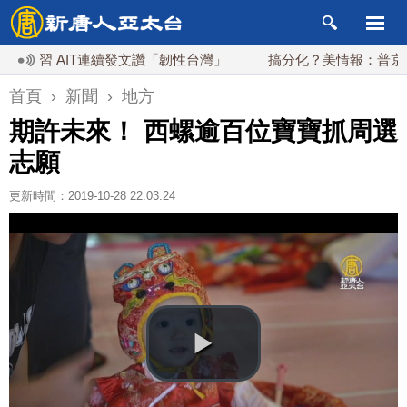
習 AIT連續發文讚「韌性台灣」
搞分化？美情報：普京最快今
首頁
›
新聞
›
地方
期許未來！ 西螺逾百位寶寶抓周選
志願
更新時間：2019-10-28 22:03:24