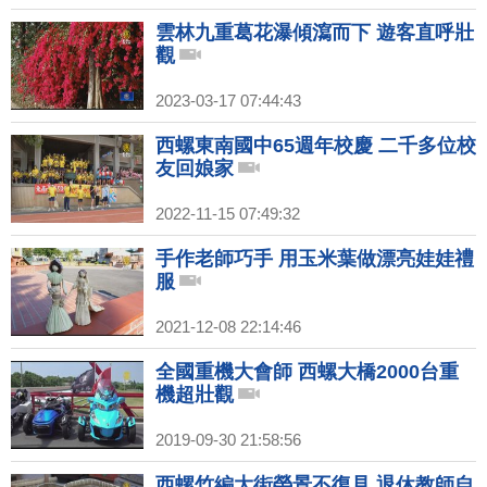
雲林九重葛花瀑傾瀉而下 遊客直呼壯
觀
2023-03-17 07:44:43
西螺東南國中65週年校慶 二千多位校
友回娘家
2022-11-15 07:49:32
手作老師巧手 用玉米葉做漂亮娃娃禮
服
2021-12-08 22:14:46
全國重機大會師 西螺大橋2000台重
機超壯觀
2019-09-30 21:58:56
西螺竹編大街榮景不復見 退休教師自