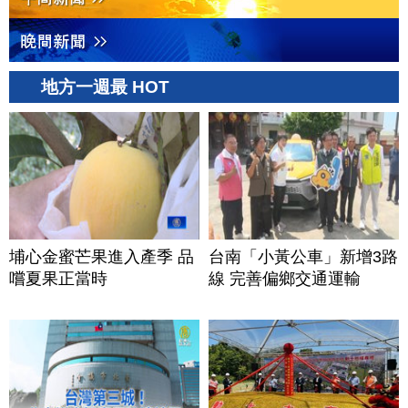
地方一週最 HOT
埔心金蜜芒果進入產季 品
台南「小黃公車」新增3路
嚐夏果正當時
線 完善偏鄉交通運輸