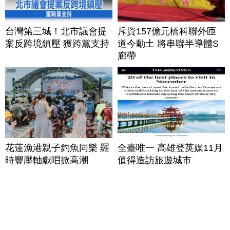
台灣第三城！北市議會提
斥資157億元橋科聯外匝
案反跨境鎮壓 獲跨黨支持
道今動土 將串聯半導體S
廊帶
花蓮漁港親子釣魚同樂 羅
全臺唯一 高雄登英媒11月
時豐壓軸獻唱掀高潮
值得造訪旅遊城市