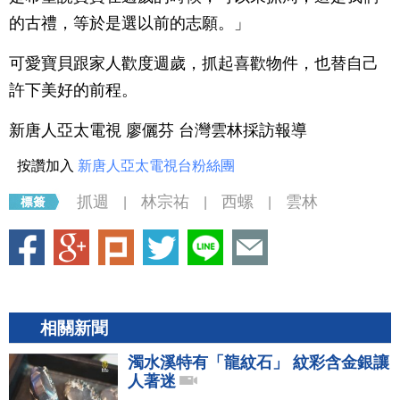
的古禮，等於是選以前的志願。」
可愛寶貝跟家人歡度週歲，抓起喜歡物件，也替自己
許下美好的前程。
新唐人亞太電視 廖儷芬 台灣雲林採訪報導
按讚加入
新唐人亞太電視台粉絲團
抓週
林宗祐
西螺
雲林
|
|
|
相關新聞
濁水溪特有「龍紋石」 紋彩含金銀讓
人著迷