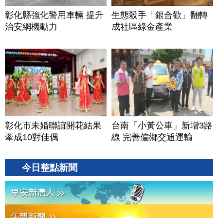
彰化縣強化警用車輛 提升
生態殺手「銀合歡」翻轉
治安網機動力
成社區綠金產業
彰化市未婚聯誼開花結果
台南「小黃公車」新增3路
牽成10對佳偶
線 完善偏鄉交通運輸
今日整點新聞