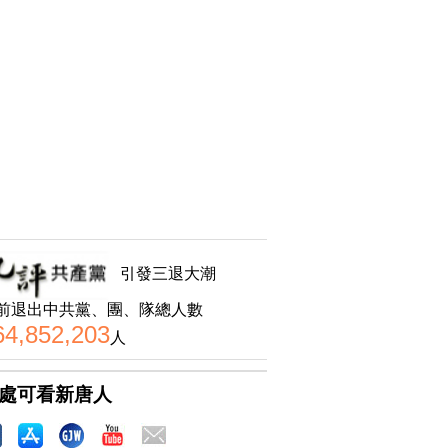
引發三退大潮
前退出中共黨、團、隊總人數
64,852,203
人
處可看新唐人