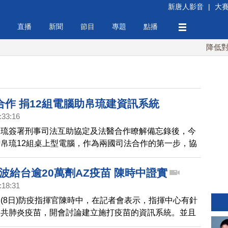
新唐人影音
|
大
直播
新聞
節目
專題
點播
降低對中稀
合作 捐12組電腦助帛琉建資訊系統
:33:16
帛琉簽署刑事司法互助協定及法醫合作瞭解備忘錄後，今
帛琉12組桌上型電腦，作為兩國司法合作的第一步，協
軟硬體資訊系統，以利打擊犯罪。
首波給台逾20萬劑AZ疫苗 陳時中證實
:18:31
(8日)防疫指揮官陳時中，在記者會表示，指揮中心有針
中共肺炎疫苗，開會討論建立施打疫苗的資訊系統。並且
AX首波疫苗分配，台灣可以拿到20多萬劑AZ疫苗。