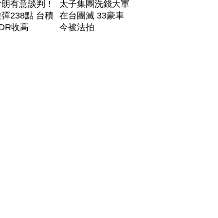
伊朗有意談判！
太子集團洗錢大軍
彈238點 台積
在台團滅 33豪車
DR收高
今被法拍