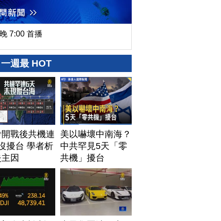
晚 7:00 首播
一週最 HOT
伊開戰後共機連
美以嚇壞中南海？
沒擾台 學者析
中共罕見5天「零
失主因
共機」擾台