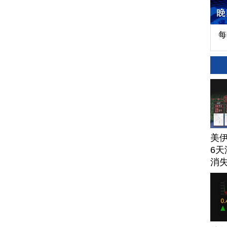
每
美
6天
消