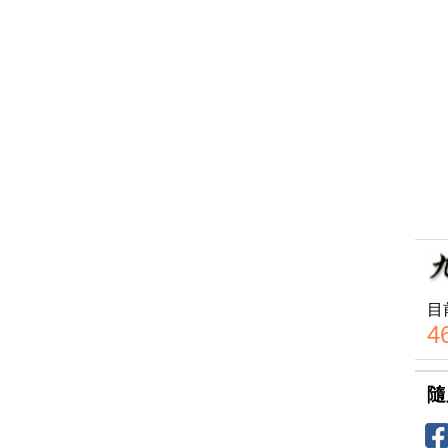
目
4
隨