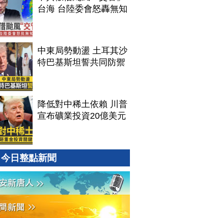
台海 台陸委會怒轟無知
中東局勢動盪 土耳其沙
特巴基斯坦誓共同防禦
降低對中稀土依賴 川普
宣布礦業投資20億美元
今日整點新聞