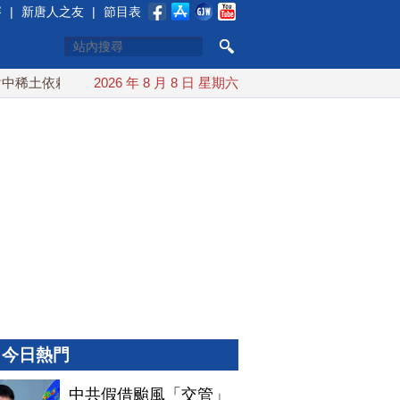
賽
|
新唐人之友
|
節目表
土依賴 川普宣布礦業投資20億美元
2026 年 8 月 8 日 星期六
中東局勢動盪 土耳其沙
今日熱門
中共假借颱風「交管」