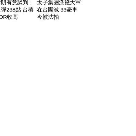
伊朗有意談判！
太子集團洗錢大軍
彈238點 台積
在台團滅 33豪車
DR收高
今被法拍