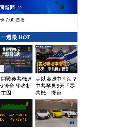
晚 7:00 首播
一週最 HOT
伊開戰後共機連
美以嚇壞中南海？
沒擾台 學者析
中共罕見5天「零
失主因
共機」擾台