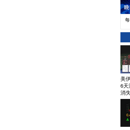
每
美
6天
消