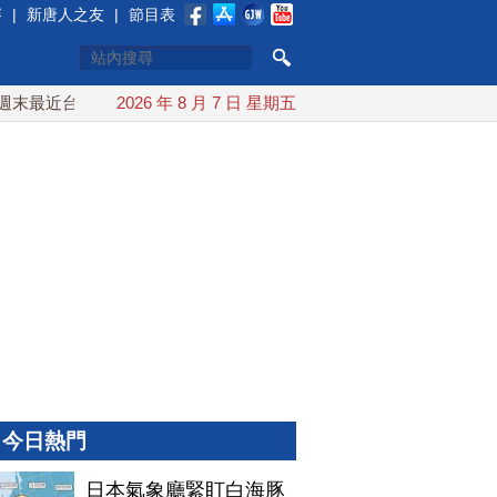
賽
|
新唐人之友
|
節目表
最近台灣 10日登陸浙江
2026 年 8 月 7 日 星期五
川普預透露美伊談判進展 美彈藥充足
今日熱門
日本氣象廳緊盯白海豚