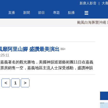
新唐人影音
|
大
直播
新聞
節目
專題
點播
颱風白海豚襲沖繩 週末
風靡阿里山腳 盛讚最美演出
:25:11
嘉義著名的觀光勝地，美國神韻巡迴藝術團11日在嘉義
，票房銷售一空，嘉義地區主流人士深受感動，盛讚神韻
的演出。
<
1
>