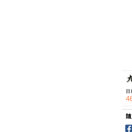
目
4
隨