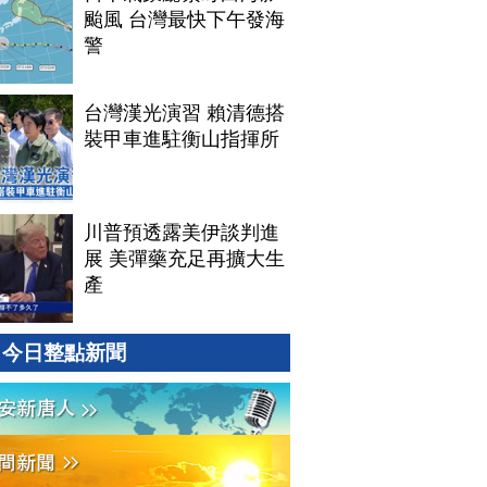
颱風 台灣最快下午發海
警
台灣漢光演習 賴清德搭
裝甲車進駐衡山指揮所
川普預透露美伊談判進
展 美彈藥充足再擴大生
產
今日整點新聞