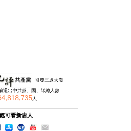
引發三退大潮
前退出中共黨、團、隊總人數
64,818,735
人
處可看新唐人