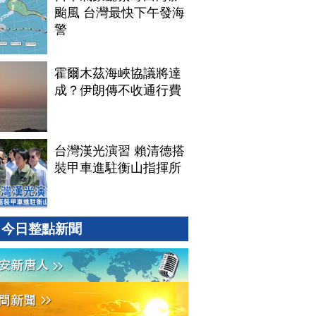
颱風 台灣最快下午發海
警
霍爾木茲海峽協議將達
成？伊朗傳不收通行費
台灣漢光演習 賴清德搭
裝甲車進駐衡山指揮所
今日整點新聞