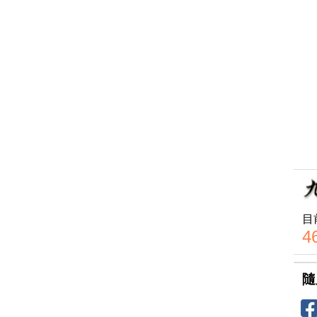
目
4
隨