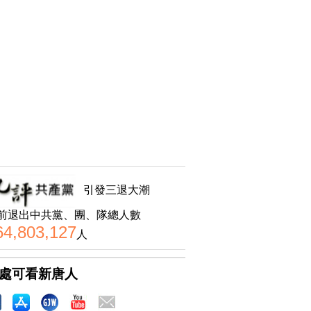
引發三退大潮
前退出中共黨、團、隊總人數
64,803,127
人
處可看新唐人