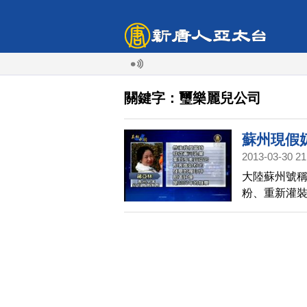
關鍵字：璽樂麗兒公司
蘇州現假
2013-03-30 21
大陸蘇州號
粉、重新灌
的是，涉嫌公
粉卻沒有及