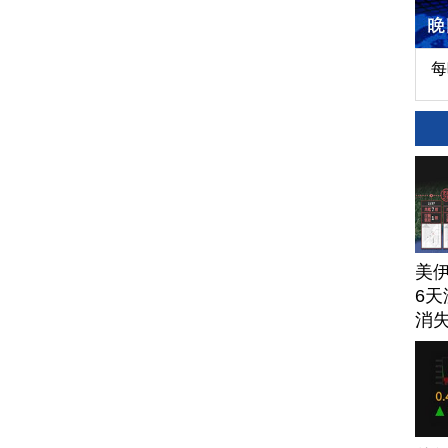
每
美
6天
消