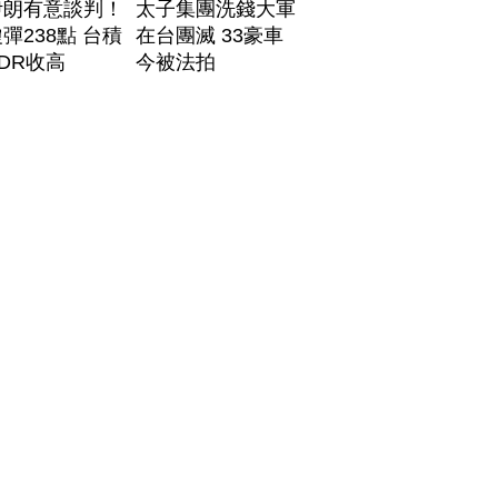
伊朗有意談判！
太子集團洗錢大軍
彈238點 台積
在台團滅 33豪車
DR收高
今被法拍