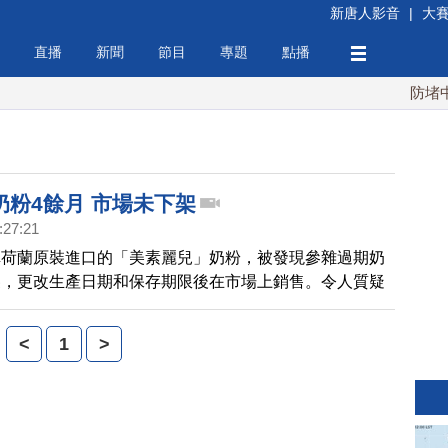
新唐人影音
|
大
直播
新聞
節目
專題
點播
防堵中共
奶粉4餘月 市場未下架
:27:21
稱荷蘭原裝進口的「美素麗兒」奶粉，被發現參雜過期奶
裝，更改生產日期和保存期限後在市場上銷售。令人質疑
司的生產線已經停產4個多月，這些在市面上不合格的奶
時下架。
<
1
>