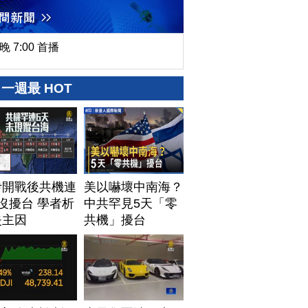
晚 7:00 首播
一週最 HOT
伊開戰後共機連
美以嚇壞中南海？
沒擾台 學者析
中共罕見5天「零
失主因
共機」擾台