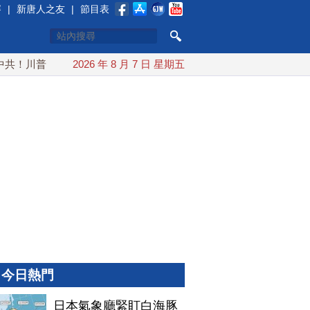
賽
|
新唐人之友
|
節目表
！川普簽行政令 對多晶矽課15%關稅
2026 年 8 月 7 日 星期五
日本氣象廳緊盯白海豚颱
今日熱門
日本氣象廳緊盯白海豚