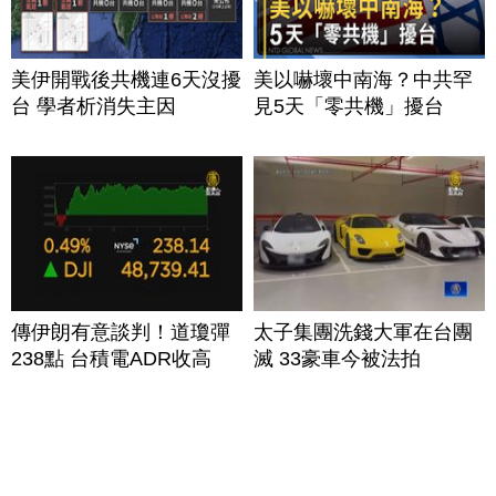
美伊開戰後共機連6天沒擾
美以嚇壞中南海？中共罕
台 學者析消失主因
見5天「零共機」擾台
傳伊朗有意談判！道瓊彈
太子集團洗錢大軍在台團
238點 台積電ADR收高
滅 33豪車今被法拍