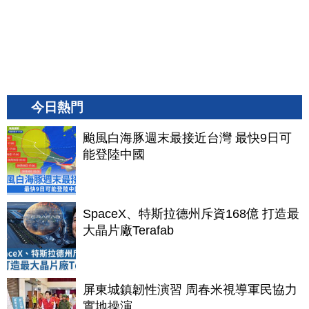
今日熱門
颱風白海豚週末最接近台灣 最快9日可
能登陸中國
SpaceX、特斯拉德州斥資168億 打造最
大晶片廠Terafab
屏東城鎮韌性演習 周春米視導軍民協力
實地操演