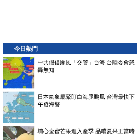
今日熱門
中共假借颱風「交管」台海 台陸委會怒
轟無知
日本氣象廳緊盯白海豚颱風 台灣最快下
午發海警
埔心金蜜芒果進入產季 品嚐夏果正當時