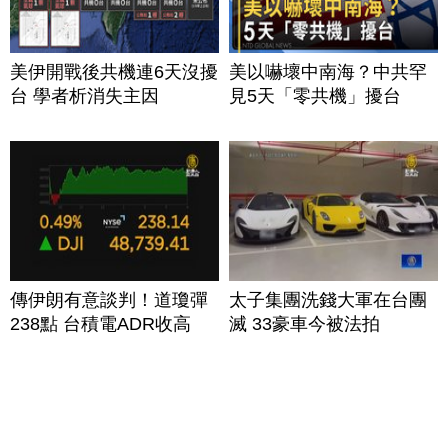
美伊開戰後共機連6天沒擾
美以嚇壞中南海？中共罕
台 學者析消失主因
見5天「零共機」擾台
傳伊朗有意談判！道瓊彈
太子集團洗錢大軍在台團
238點 台積電ADR收高
滅 33豪車今被法拍