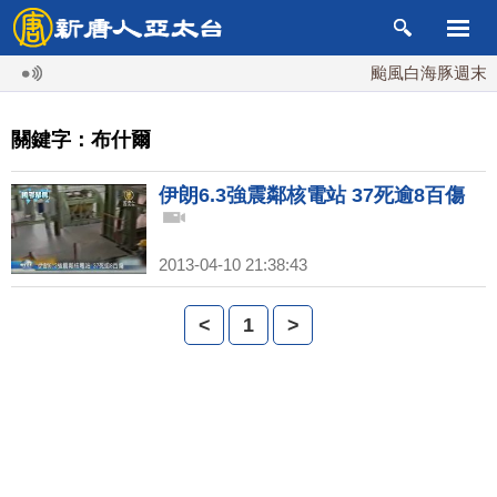
颱風白海豚週末最接
關鍵字：布什爾
伊朗6.3強震鄰核電站 37死逾8百傷
2013-04-10 21:38:43
<
1
>