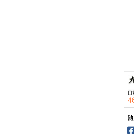
目
4
隨