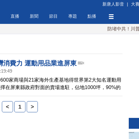
新唐人影音
|
大
直播
新聞
節目
專題
點播
防堵中共！川普簽行
灣消費力 運動用品業進屏東
:19:49
600家商場與21家海外生產基地得世界第2大知名運動用
擇在屏東縣政府對面的賣場進駐，佔地1000坪，90%的
品，更打出全方位體驗的銷售模式，吸引不少民眾，搶
。
<
1
>