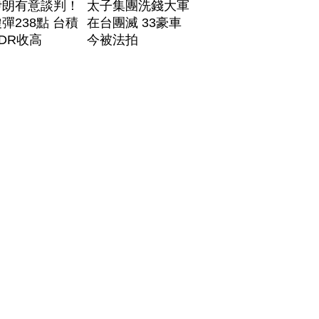
伊朗有意談判！
太子集團洗錢大軍
彈238點 台積
在台團滅 33豪車
DR收高
今被法拍