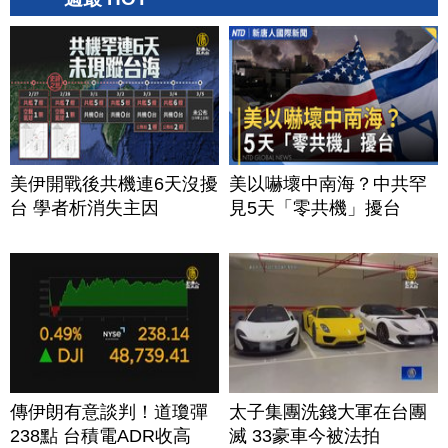
美伊開戰後共機連6天沒擾
美以嚇壞中南海？中共罕
台 學者析消失主因
見5天「零共機」擾台
傳伊朗有意談判！道瓊彈
太子集團洗錢大軍在台團
238點 台積電ADR收高
滅 33豪車今被法拍