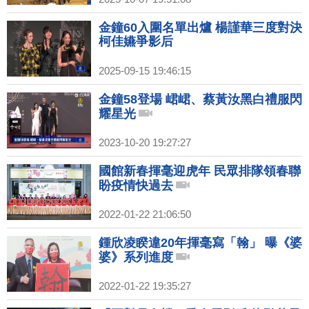
金鐘60入圍名單出爐 楊謹華三度對決
柯佳嬿爭影后
2025-09-15 19:46:15
金鐘58登場 峮峮、蔡黃汝黑白禮服閃
耀星光
2023-10-20 19:27:27
國館新春揮毫迎虎年 民眾排隊領春聯
盼疫情快過去
2022-01-22 21:06:50
鍾欣凌睽違20年揮毫寫「翰」 曝《婆
婆》系列進度
2022-01-22 19:35:27