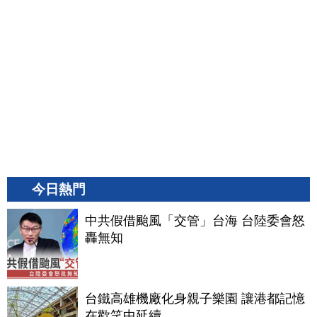
今日熱門
中共假借颱風「交管」台海 台陸委會怒
轟無知
台鐵高雄機廠化身親子樂園 讓港都記憶
在歡笑中延續