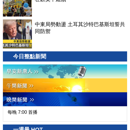
中東局勢動盪 土耳其沙特巴基斯坦誓共
同防禦
今日整點新聞
每晚 7:00 首播
一週最 HOT