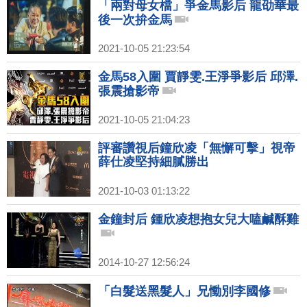
「兩對母女檔」爭金馬影后 龍劭華最
後一次拚金馬
2021-10-05 21:23:54
金馬58入圍 賈靜雯.王淨爭影后 邱澤.
張震搶影帝
2021-10-05 21:04:23
評審讚視后鐘欣凌「無懈可擊」視帝
薛仕凌堅持細膩勝出
2021-10-03 01:13:22
金鐘封后 鍾欣凌想抱女兒大嗑鹹酥雞
2014-10-27 12:56:24
「白髮送黑髮人」兄慟別李國修