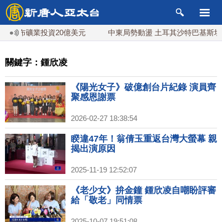
宣布礦業投資20億美元
中東局勢動盪 土耳其沙特巴基斯坦誓
關鍵字：鍾欣凌
《陽光女子》破億創台片紀錄 演員齊
聚感恩謝票
2026-02-27 18:38:54
睽違47年！翁倩玉重返台灣大螢幕 親
揭出演原因
2025-11-19 12:52:07
《老少女》拚金鐘 鍾欣凌自嘲盼評審
給「敬老」同情票
2025-10-07 19:51:08