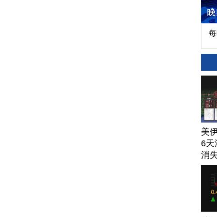
每
美
6天
消