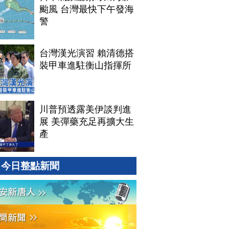
颱風 台灣最快下午發海
警
台灣漢光演習 賴清德搭
裝甲車進駐衡山指揮所
川普預透露美伊談判進
展 美彈藥充足再擴大生
產
今日整點新聞