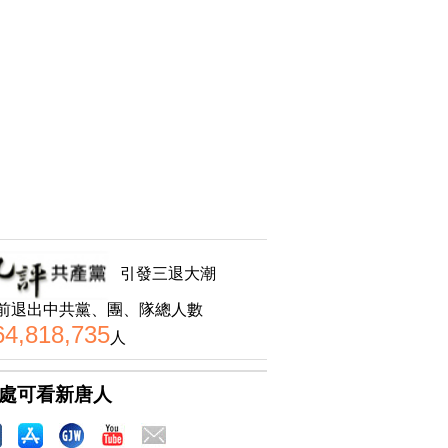
引發三退大潮
前退出中共黨、團、隊總人數
64,818,735
人
處可看新唐人