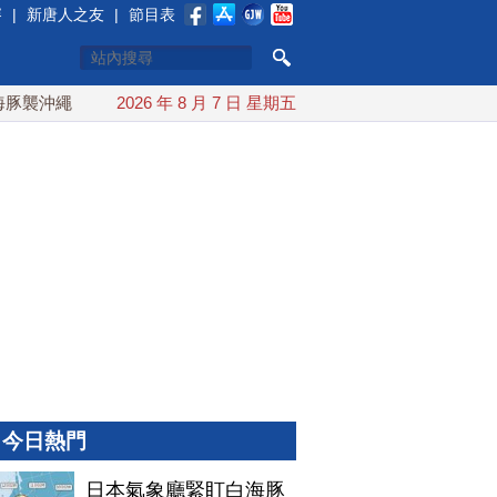
賽
|
新唐人之友
|
節目表
沖繩 週末最近台灣 10日登陸浙江
2026 年 8 月 7 日 星期五
川普預透露美伊談判進展 
今日熱門
日本氣象廳緊盯白海豚