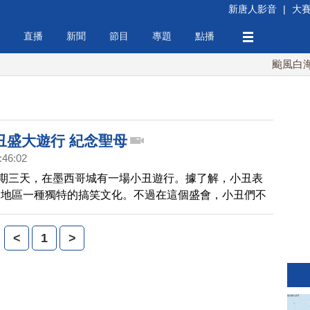
新唐人影音
|
大
直播
新聞
節目
專題
點播
颱風白海豚襲
丑盛大遊行 紀念聖母
:46:02
為期三天，在墨西哥城有一場小丑遊行。據了解，小丑表
洲地區一種獨特的搞笑文化。不過在這個盛會，小丑們不
是要向偉大的聖母致敬。
<
1
>