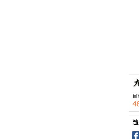
目
4
隨