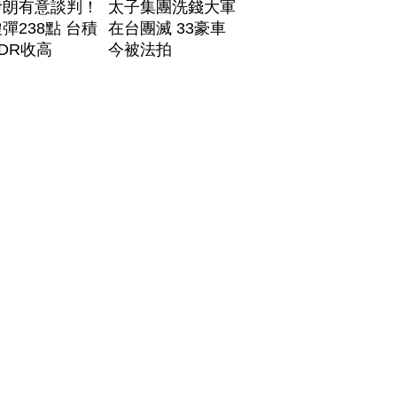
伊朗有意談判！
太子集團洗錢大軍
彈238點 台積
在台團滅 33豪車
DR收高
今被法拍