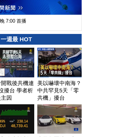
晚 7:00 首播
一週最 HOT
伊開戰後共機連
美以嚇壞中南海？
沒擾台 學者析
中共罕見5天「零
失主因
共機」擾台