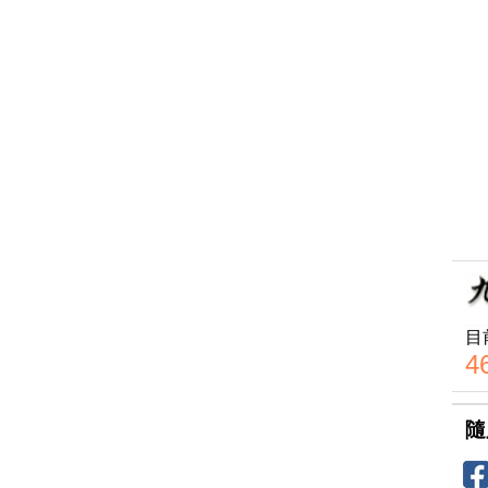
目
4
隨