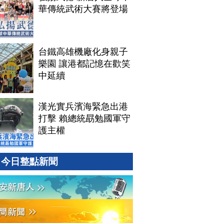
華傳統武術大賽將登場
台鐵高雄機廠化身親子
樂園 讓港都記憶在歡笑
中延續
漢光實兵濱海緊急出港
打擊 賴總統勗勉國軍守
護主權
今日整點新聞