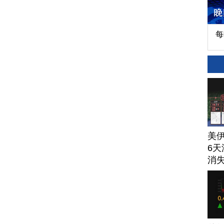
每
美
6天
消