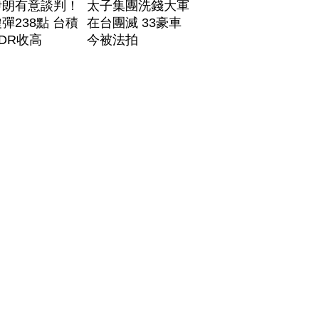
伊朗有意談判！
太子集團洗錢大軍
彈238點 台積
在台團滅 33豪車
DR收高
今被法拍