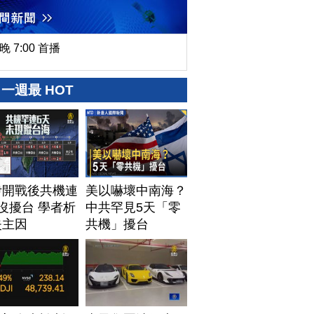
晚 7:00 首播
一週最 HOT
伊開戰後共機連
美以嚇壞中南海？
沒擾台 學者析
中共罕見5天「零
失主因
共機」擾台