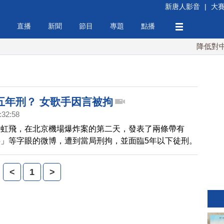
新唐人影音
|
大
直播
新聞
節目
專題
點播
降低對中稀
五年刑？ 女歌手因言被拘
:32:58
吳虹飛，在北京機場爆炸案的第二天，發表了兩條帶有
」等字眼的微博，遭到當局刑拘，並面臨5年以下徒刑。
是當局採取更加嚴厲的手段維穩。
<
1
>