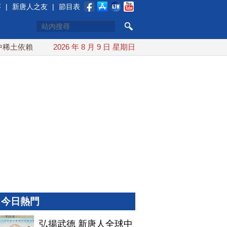
賽
|
新唐人之友
|
節目表
土依賴 川普宣布礦業投資20億美元
2026 年 8 月 9 日 星期日
中東局勢動盪 土耳其沙特
今日熱門
弘揚武德 新唐人全球中