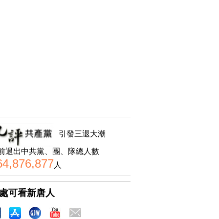
引發三退大潮
前退出中共黨、團、隊總人數
64,876,877
人
處可看新唐人