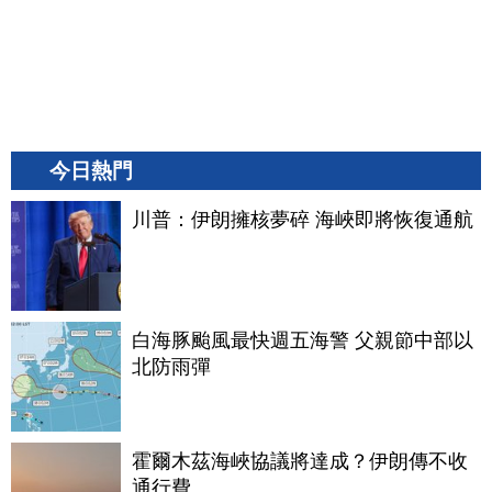
今日熱門
川普：伊朗擁核夢碎 海峽即將恢復通航
白海豚颱風最快週五海警 父親節中部以
北防雨彈
霍爾木茲海峽協議將達成？伊朗傳不收
通行費