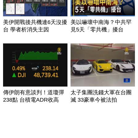
美伊開戰後共機連6天沒擾
美以嚇壞中南海？中共罕
台 學者析消失主因
見5天「零共機」擾台
傳伊朗有意談判！道瓊彈
太子集團洗錢大軍在台團
238點 台積電ADR收高
滅 33豪車今被法拍