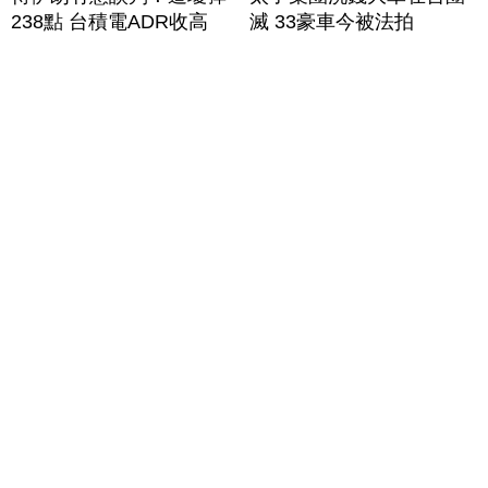
238點 台積電ADR收高
滅 33豪車今被法拍