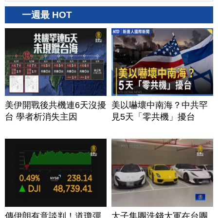
一週最 HOT
美伊開戰後共機連6天沒擾
美以嚇壞中南海？中共罕
台 學者析消失主因
見5天「零共機」擾台
傳伊朗有意談判！道瓊彈
太子集團洗錢大軍在台團