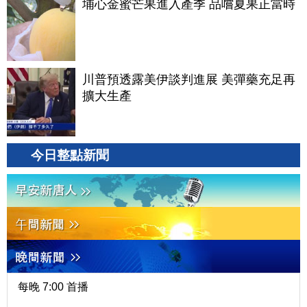
埔心金蜜芒果進入產季 品嚐夏果正當時
川普預透露美伊談判進展 美彈藥充足再
擴大生產
今日整點新聞
每晚 7:00 首播