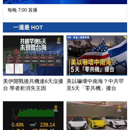
每晚 7:00 首播
一週最 HOT
美伊開戰後共機連6天沒擾
美以嚇壞中南海？中共罕
台 學者析消失主因
見5天「零共機」擾台