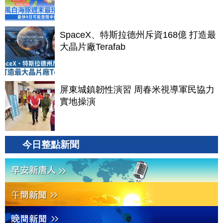
SpaceX、特斯拉德州斥資168億 打造最
大晶片廠Terafab
屏東城鎮韌性演習 周春米視導軍民協力
實地操演
今日整點新聞