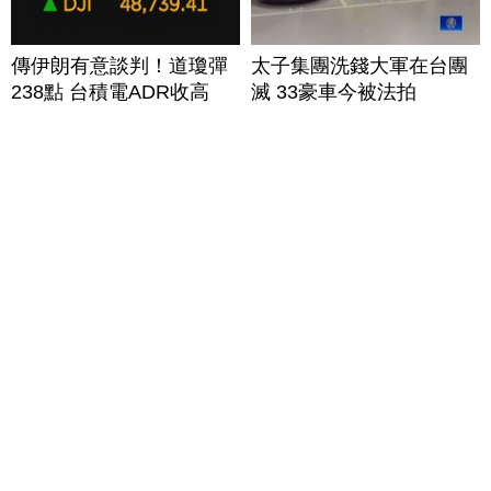
傳伊朗有意談判！道瓊彈
太子集團洗錢大軍在台團
238點 台積電ADR收高
滅 33豪車今被法拍