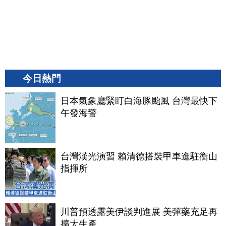
今日熱門
日本氣象廳緊盯白海豚颱風 台灣最快下
午發海警
台灣漢光演習 賴清德搭裝甲車進駐衡山
指揮所
川普預透露美伊談判進展 美彈藥充足再
擴大生產