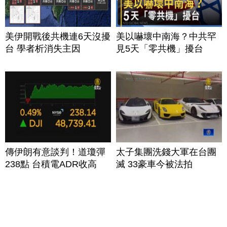
美伊開戰後共機連6天沒擾
美以嚇壞中南海？中共罕
台 學者析消失主因
見5天「零共機」擾台
傳伊朗有意談判！道瓊彈
太子集團洗錢大軍在台團
238點 台積電ADR收高
滅 33豪車今被法拍