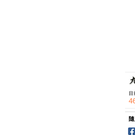
目
4
隨