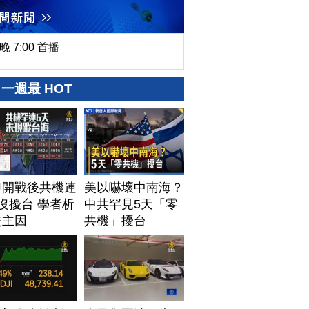
晚 7:00 首播
一週最 HOT
伊開戰後共機連
美以嚇壞中南海？
沒擾台 學者析
中共罕見5天「零
失主因
共機」擾台