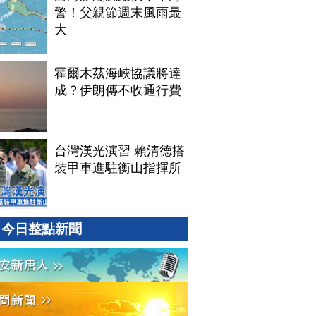
警！父親節週末風雨最
大
霍爾木茲海峽協議將達
成？伊朗傳不收通行費
台灣漢光演習 賴清德搭
裝甲車進駐衡山指揮所
今日整點新聞