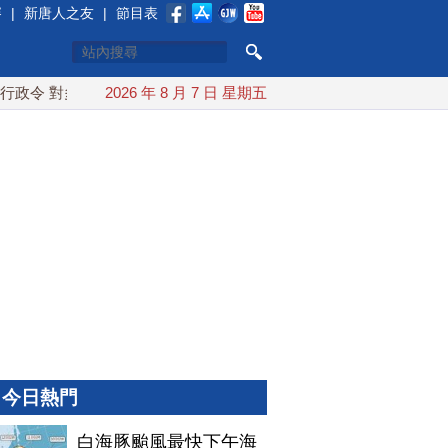
賽
|
新唐人之友
|
節目表
令 對多晶矽課15%關稅
2026 年 8 月 7 日 星期五
白海豚颱風最快下午海警！父親節週
今日熱門
白海豚颱風最快下午海