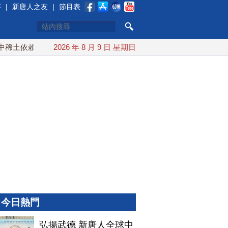
賽
|
新唐人之友
|
節目表
土依賴 川普宣布礦業投資20億美元
2026 年 8 月 9 日 星期日
中東局勢動盪 土耳其沙特
今日熱門
弘揚武德 新唐人全球中