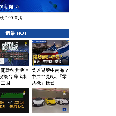
晚 7:00 首播
一週最 HOT
伊開戰後共機連
美以嚇壞中南海？
沒擾台 學者析
中共罕見5天「零
失主因
共機」擾台