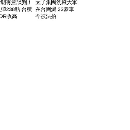
伊朗有意談判！
太子集團洗錢大軍
彈238點 台積
在台團滅 33豪車
DR收高
今被法拍