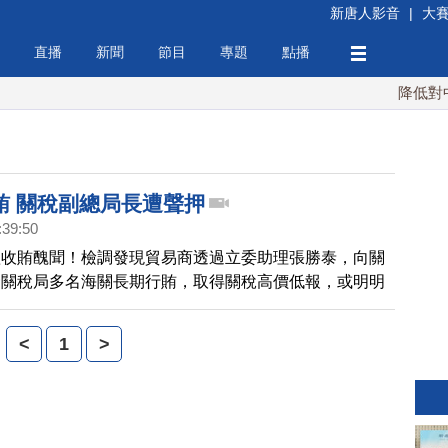
新唐人影音
|
大
直播
新聞
節目
專題
點播
降低對中稀
賄 關稅副總局長遭聲押
:39:50
體收賄醜聞！檢調發現貿易商透過立委助理張勝泰，向關
隆關稅局多名海關長期行賄，取得關稅高價低報，或明明
然可以放行的權利。
<
1
>