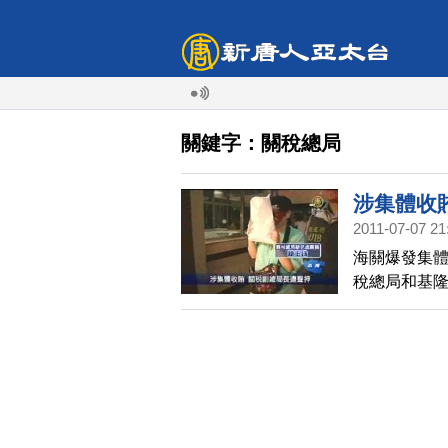
關鍵字：關稅總局
涉集體收
2011-07-07 21
海關爆發集
稅總局和基
是違禁品竟