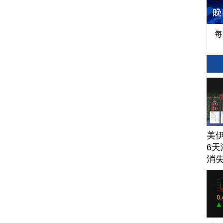
每
美
6天
消