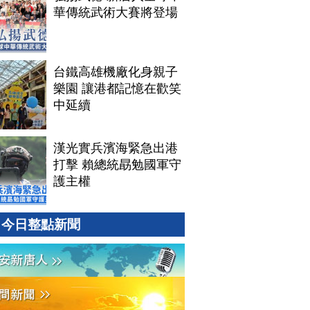
華傳統武術大賽將登場
台鐵高雄機廠化身親子
樂園 讓港都記憶在歡笑
中延續
漢光實兵濱海緊急出港
打擊 賴總統勗勉國軍守
護主權
今日整點新聞