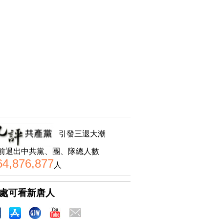
引發三退大潮
前退出中共黨、團、隊總人數
64,876,877
人
處可看新唐人