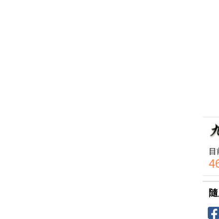
目
4
隨