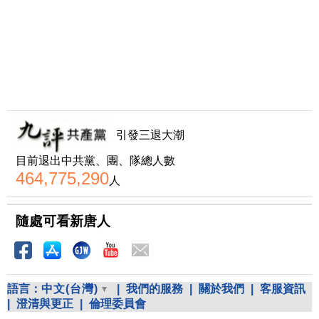
引發三退大潮
目前退出中共黨、團、隊總人數
464,775,290
人
隨處可看新唐人
語言：
中文(台灣)
|
我們的服務
|
關於我們
|
客服資訊
|
澄清與更正
|
倫理委員會