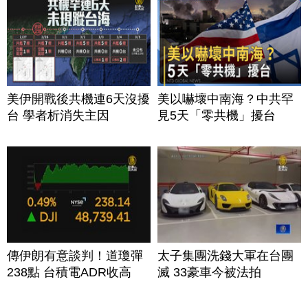
美伊開戰後共機連6天沒擾
美以嚇壞中南海？中共罕
台 學者析消失主因
見5天「零共機」擾台
傳伊朗有意談判！道瓊彈
太子集團洗錢大軍在台團
238點 台積電ADR收高
滅 33豪車今被法拍