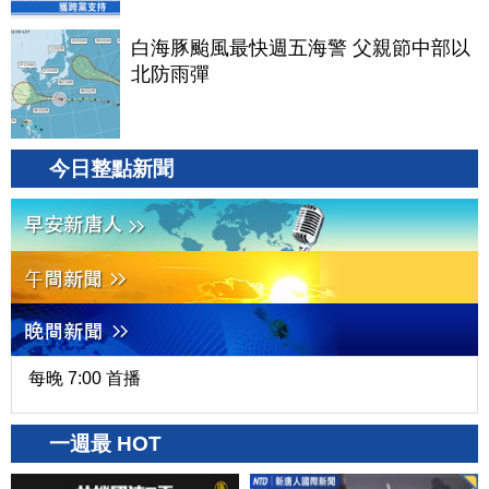
白海豚颱風最快週五海警 父親節中部以
北防雨彈
今日整點新聞
每晚 7:00 首播
一週最 HOT