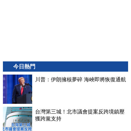
今日熱門
川普：伊朗擁核夢碎 海峽即將恢復通航
台灣第三城！北市議會提案反跨境鎮壓
獲跨黨支持