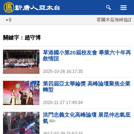
霍爾木茲海峽協議將
關鍵字：趙守博
草港國小第20屆校友會 畢業六十年再
敘情誼
2025-10-28 16:17:35
第四屆亞太華綸獎 高峰論壇聚焦企業
轉型
2020-11-27 17:49:34
洪門忠義文化高峰論壇 展昆仲志氣底
氣
2017-07-29 21:52:15