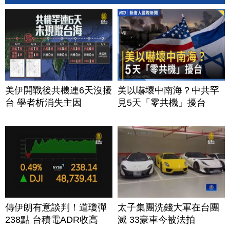
美伊開戰後共機連6天沒擾
美以嚇壞中南海？中共罕
台 學者析消失主因
見5天「零共機」擾台
傳伊朗有意談判！道瓊彈
太子集團洗錢大軍在台團
238點 台積電ADR收高
滅 33豪車今被法拍