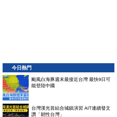
今日熱門
颱風白海豚週末最接近台灣 最快9日可
能登陸中國
台灣漢光首結合城鎮演習 AIT連續發文
讚「韌性台灣」