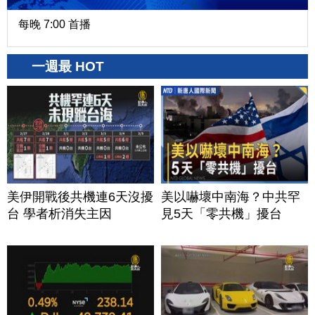
每晚 7:00 首播
一週最 HOT
美伊開戰後共機連6天沒擾
美以嚇壞中南海？中共罕
台 學者析消失主因
見5天「零共機」擾台