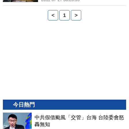
<
1
>
今日熱門
中共假借颱風「交管」台海 台陸委會怒
轟無知