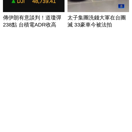
傳伊朗有意談判！道瓊彈
太子集團洗錢大軍在台團
238點 台積電ADR收高
滅 33豪車今被法拍