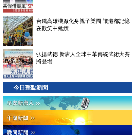
台鐵高雄機廠化身親子樂園 讓港都記憶
在歡笑中延續
弘揚武德 新唐人全球中華傳統武術大賽
將登場
今日整點新聞