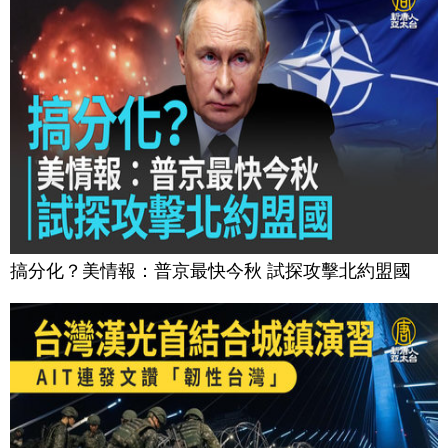
搞分化？美情報：普京最快今秋 試探攻擊北約盟國