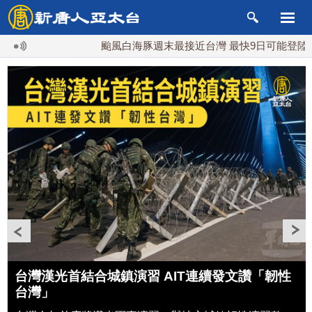
颱風白海豚週末最接近台灣 最快9日可能登陸中國
台
搞分化？美情報：普京最快今秋 試探攻擊北約盟
國