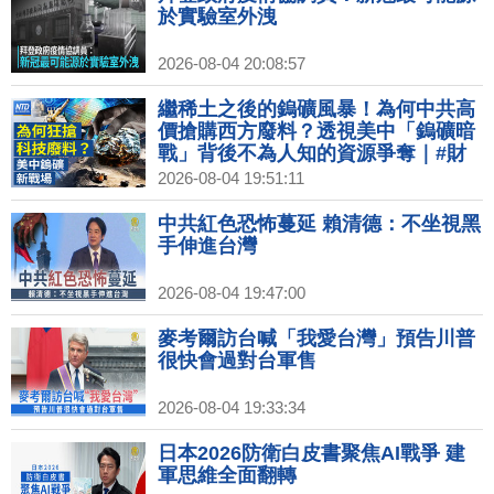
於實驗室外洩
2026-08-04 20:08:57
繼稀土之後的鎢礦風暴！為何中共高
價搶購西方廢料？透視美中「鎢礦暗
戰」背後不為人知的資源爭奪｜#財
經新聞｜20260804(二)
2026-08-04 19:51:11
中共紅色恐怖蔓延 賴清德：不坐視黑
手伸進台灣
2026-08-04 19:47:00
麥考爾訪台喊「我愛台灣」預告川普
很快會過對台軍售
2026-08-04 19:33:34
日本2026防衛白皮書聚焦AI戰爭 建
軍思維全面翻轉