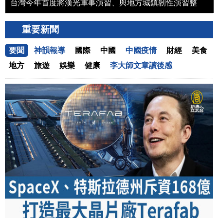
俄羅斯日前又一度大規模空襲基輔，烏克蘭沒有能攔截下
任何一枚飛彈。烏克蘭總統澤連斯基呼籲盟友，盡快提供
更多「愛國者」飛彈。北約已承諾緊急支援。另外，美國
重要新聞
情報顯示，俄羅斯總統普京可能最快在今年秋季，對北約
要聞
神韻報導
國際
中國
中國疫情
財經
美食
成員國發動網攻，或小規模地面入侵等有限攻擊，來測試
北約的防衛決心。
地方
旅遊
娛樂
健康
李大師文章讀後感