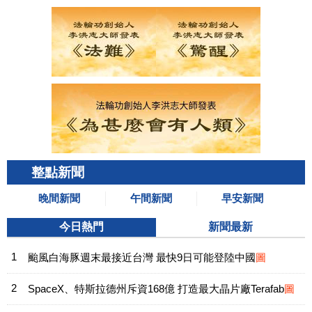
整點新聞
晚間新聞
午間新聞
早安新聞
今日熱門
新聞最新
颱風白海豚週末最接近台灣 最快9日可能登陸中國
圖
SpaceX、特斯拉德州斥資168億 打造最大晶片廠Terafab
圖