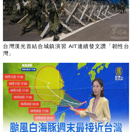
台灣漢光首結合城鎮演習 AIT連續發文讚「韌性台
灣」