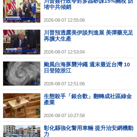
川普簽行政令對多晶矽課15%關稅 防
堵中共傾銷
2026-08-07 12:55:06
川普預透露美伊談判進展 美彈藥充足
再擴大生產
2026-08-07 12:53:04
颱風白海豚襲沖繩 週末最近台灣 10
日登陸浙江
2026-08-07 12:51:06
生態殺手「銀合歡」翻轉成社區綠金
產業
2026-08-07 10:27:58
彰化縣強化警用車輛 提升治安網機動
力