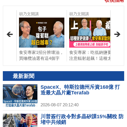
收視指南
胡乃文開講
胡乃文開講
胡
？先看
食安專家1招分辨壞油，
食安專家：吃低鈉鹽要
他
慣，中風
買橄欖油選有這4個字
注意輻射超飆！這種太
醫
海飲食每
的。這些食物連蟑螂都
黑的食物恐治癌！經常
要
好魚，高
不吃，蘿蔔糕饅頭越白
吃超商？這1種添加物越
水
最新新聞
每天1
越要少吃。注意！這種
吃越上癮，三高族要少
錯
壓又護
豆腐不要涼拌。別買牛
吃，會代謝不了！吃完
更
SpaceX、特斯拉德州斥資168億 打
吃藥的
奶要買鮮奶，這3種較安
保健品吃高鈣食物會結
是
造最大晶片廠Terafab
講
心。喝1杯它排毒｜胡乃
石！｜胡乃文開講 ft.文
賣
文開講 ft.文長安教授
長安教授_354
｜
2026-08-07 20:12:40
_355
Dr.
川普簽行政令對多晶矽課15%關稅 防
堵中共傾銷