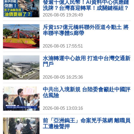
發逾千億人民幣！AI資料中心供應鏈
洗牌？台灣喜迎轉單！成關鍵樞紐？
｜#財經新聞│20260805 (三)
2026-08-05 19:26:49
斥資157億元橋科聯外匝道今動土 將
串聯半導體S廊帶
2026-08-05 17:55:51
水湳轉運中心啟用 打造中台灣交通新
門戶
2026-08-05 16:25:36
中共出入境新規 台陸委會籲赴中國評
估風險
2026-08-05 13:03:16
前「亞洲鎢王」命案兇手落網 離職員
工遭檢聲押