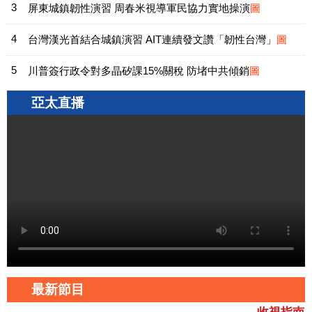
屏東城鎮韌性演習 周春米視導軍民協力實地操演
圖
台灣漢光首結合城鎮演習 AIT連續發文讚「韌性台灣」
圖
川普簽行政令對多晶矽課15%關稅 防堵中共傾銷
圖
亞太直播
最新節目