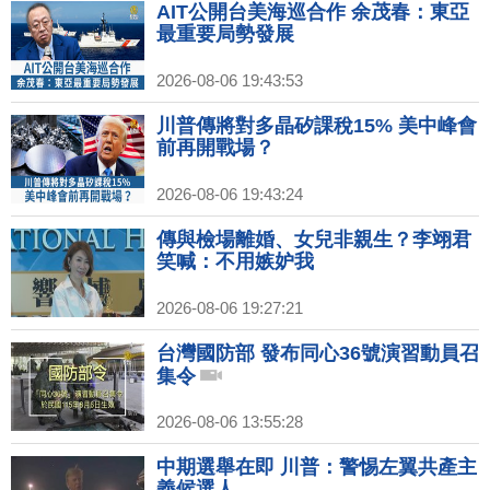
AIT公開台美海巡合作 余茂春：東亞
最重要局勢發展
2026-08-06 19:43:53
川普傳將對多晶矽課稅15% 美中峰會
前再開戰場？
2026-08-06 19:43:24
傳與檢場離婚、女兒非親生？李翊君
笑喊：不用嫉妒我
2026-08-06 19:27:21
台灣國防部 發布同心36號演習動員召
集令
2026-08-06 13:55:28
中期選舉在即 川普：警惕左翼共產主
義候選人