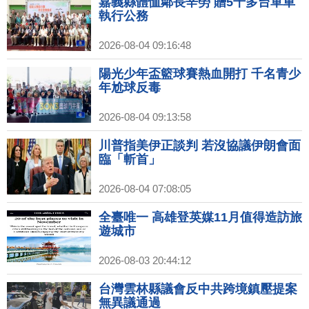
嘉義縣體恤鄰長辛勞 贈5千多台單車
執行公務
2026-08-04 09:16:48
陽光少年盃籃球賽熱血開打 千名青少
年尬球反毒
2026-08-04 09:13:58
川普指美伊正談判 若沒協議伊朗會面
臨「斬首」
2026-08-04 07:08:05
全臺唯一 高雄登英媒11月值得造訪旅
遊城市
2026-08-03 20:44:12
台灣雲林縣議會反中共跨境鎮壓提案
無異議通過