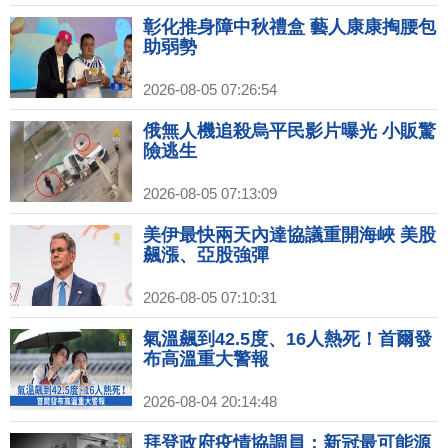
彰化推身障中秋禮盒 藝人康康掏腰包
助弱勢
2026-08-05 07:26:54
俄無人機追殺烏平民影片曝光 小販驚
險逃生
2026-08-05 07:13:09
美伊最快兩天內達協議重開海峽 美股
飆漲、亞股強彈
2026-08-05 07:10:31
氣溫飆到42.5度、16人熱死！首爾發
布高溫重大警報
2026-08-04 20:14:48
拜登政府疫情協調員：新冠最可能源