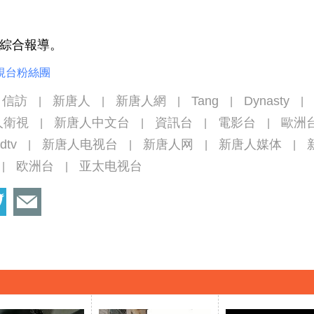
綜合報導。
視台粉絲團
信訪
新唐人
新唐人網
Tang
Dynasty
|
|
|
|
|
人衛視
新唐人中文台
資訊台
電影台
歐洲
|
|
|
|
tdtv
新唐人电视台
新唐人网
新唐人媒体
|
|
|
|
欧洲台
亚太电视台
|
|