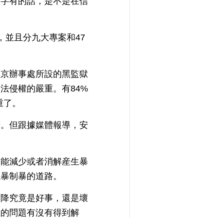
數字有的話，是不是在信
，並且分九大專案和47
駐京辦事處所設的黑監獄
法侵權的嚴重。有84%
重了。
府。但跟據媒體報導，安
不能減少或者消解産生暴
以暴制暴的道路。
下降究竟是好事，還是壞
姓的問題有沒有得到解