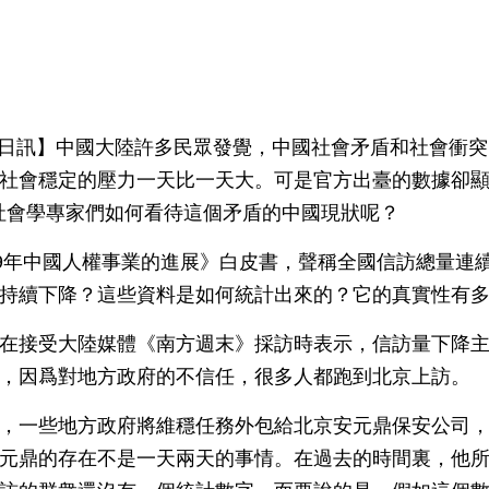
0月5日訊】中國大陸許多民眾發覺，中國社會矛盾和社會衝
社會穩定的壓力一天比一天大。可是官方出臺的數據卻
，社會學專家們如何看待這個矛盾的中國現狀呢？
09年中國人權事業的進展》白皮書，聲稱全國信訪總量連
持續下降？這些資料是如何統計出來的？它的真實性有
在接受大陸媒體《南方週末》採訪時表示，信訪量下降
，因爲對地方政府的不信任，很多人都跑到北京上訪。
，一些地方政府將維穩任務外包給北京安元鼎保安公司
元鼎的存在不是一天兩天的事情。在過去的時間裏，他