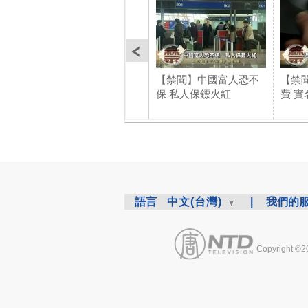
【禁聞】中國富人恐不
【禁
保 私人保鏢火紅
費 
語言
中文(台灣)
|
我們的
Copyright ©2