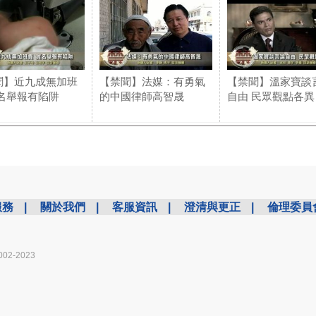
聞】近九成無加班
【禁聞】法媒：有勇氣
【禁聞】溫家寶談
實名舉報有陷阱
的中國律師高智晟
自由 民眾觀點各異
服務
|
關於我們
|
客服資訊
|
澄清與更正
|
倫理委員
002-2023