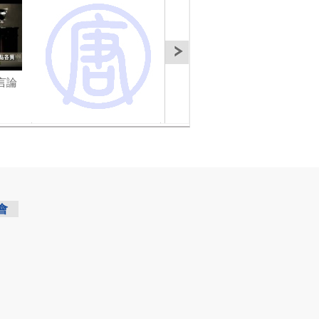
言論
【禁聞】中國有四萬多
【禁聞】人居日 大陸民
【禁
計算機專家網絡間諜 ?
眾籲安居權
象驚
會