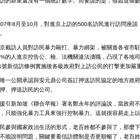
訪的群衆還沒有一個統計數字。而要說的是，假如這個
07年8月至10月，對進京上訪的500名訪民進行訪問座談
。
京截訪人員對訪民暴力毆打、暴力綁架，被關進各省市
1%的人進京控告公、檢、法機關違法瀆職，凸現了各地司
5月1號新信訪條例實施後各級政府對上訪公民的打擊更加嚴
唯一公開承認與安元鼎公司簽訂押送訪民協定的地方政
押、押送訪民的公司。
援引新加坡《聯合早報》署名鄭永年的評論說，當政府
，只能強化暴力工具來強行控制暴力。這就很容易走上
民參與國家政治生活的形式，老百姓都不參與了，那麼
不能說明問題，關鍵要看信訪體制是否更順暢了，老百