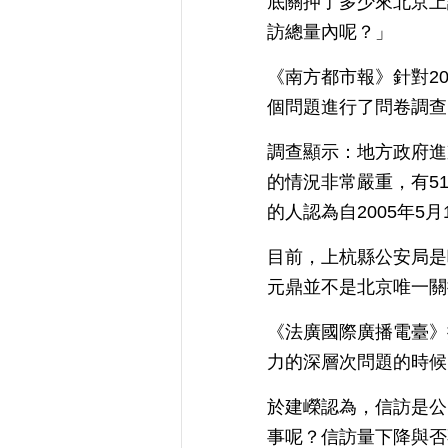
底關押了多少來北京上
訪總量內呢？」
《南方都市報》針對20
個問題進行了問卷調查
調查顯示：地方政府進
的情況非常嚴重，有5
的人認為自2005年
目前，上杭縣公安局是
元鼎並不是北京唯一關
《法廣國際廣播電臺》
力的深層次問題的時候
於建嶸認為，信訪是公
事呢？信訪量下降與否