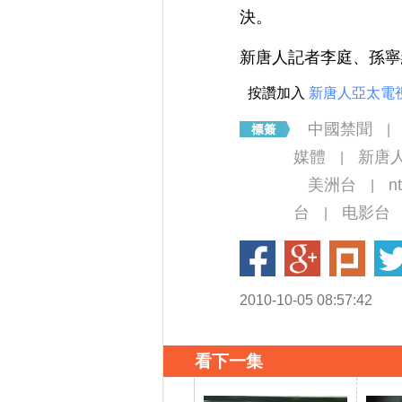
決。
新唐人記者李庭、孫寧
按讚加入
新唐人亞太電
中國禁聞
|
媒體
新唐
|
美洲台
n
|
台
电影台
|
2010-10-05 08:57:42
看下一集