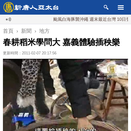
颱風白海豚襲沖繩 週末最近台灣 10日登陸浙江
首頁
›
新聞
›
地方
春耕稻米學問大 嘉義體驗插秧樂
更新時間：2011-02-07 20:17:56