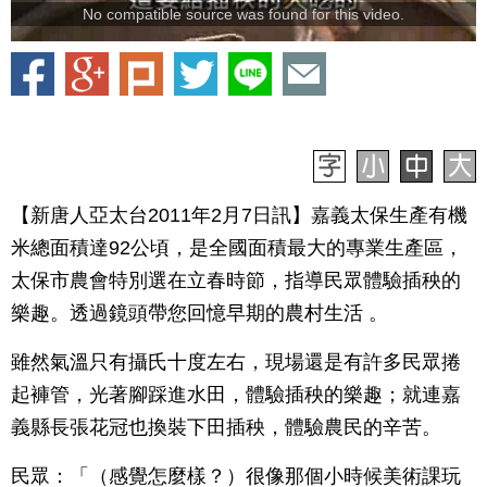
No compatible source was found for this video.
【新唐人亞太台2011年2月7日訊】嘉義太保生產有機
米總面積達92公頃，是全國面積最大的專業生產區，
太保市農會特別選在立春時節，指導民眾體驗插秧的
樂趣。透過鏡頭帶您回憶早期的農村生活 。
雖然氣溫只有攝氏十度左右，現場還是有許多民眾捲
起褲管，光著腳踩進水田，體驗插秧的樂趣；就連嘉
義縣長張花冠也換裝下田插秧，體驗農民的辛苦。
民眾：「（感覺怎麼樣？）很像那個小時候美術課玩