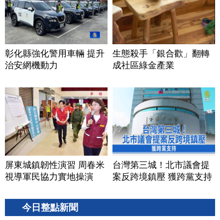
彰化縣強化警用車輛 提升
生態殺手「銀合歡」翻轉
治安網機動力
成社區綠金產業
屏東城鎮韌性演習 周春米
台灣第三城！北市議會提
視導軍民協力實地操演
案反跨境鎮壓 獲跨黨支持
今日整點新聞