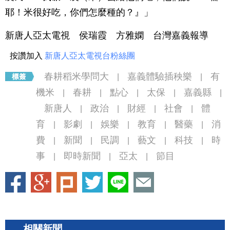
耶！米很好吃，你們怎麼種的？』」
新唐人亞太電視 侯瑞霞 方雅嫻 台灣嘉義報導
按讚加入
新唐人亞太電視台粉絲團
春耕稻米學問大
嘉義體驗插秧樂
有
|
|
機米
春耕
點心
太保
嘉義縣
|
|
|
|
|
新唐人
政治
財經
社會
體
|
|
|
|
育
影劇
娛樂
教育
醫藥
消
|
|
|
|
|
費
新聞
民調
藝文
科技
時
|
|
|
|
|
事
即時新聞
亞太
節目
|
|
|
相關新聞