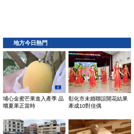
地方今日熱門
埔心金蜜芒果進入產季 品
彰化市未婚聯誼開花結果
嚐夏果正當時
牽成10對佳偶