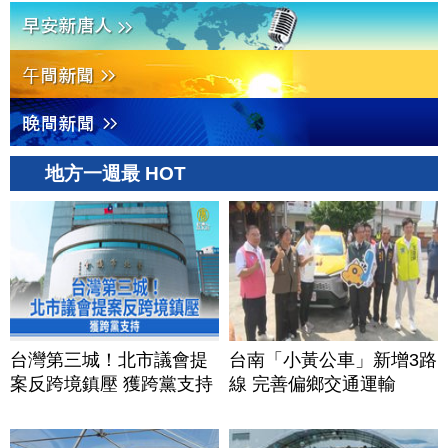
地方一週最 HOT
台灣第三城！北市議會提
台南「小黃公車」新增3路
案反跨境鎮壓 獲跨黨支持
線 完善偏鄉交通運輸