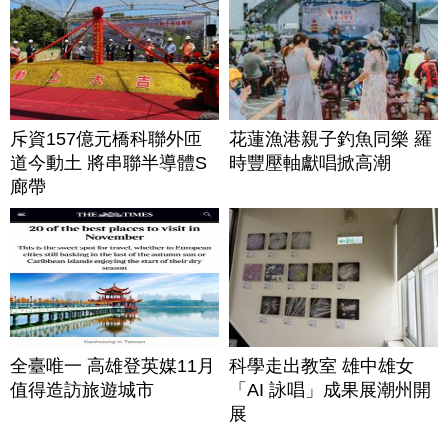
斥資157億元橋科聯外匝
花蓮漁港親子釣魚同樂 羅
道今動土 將串聯半導體S
時豐壓軸獻唱掀高潮
廊帶
全臺唯一 高雄登英媒11月
科學走出教室 雄中雄女
值得造訪旅遊城市
「AI 詠唱」成果展潮州開
展