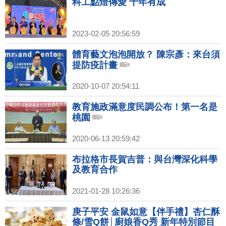
科工點燈傳愛 十年有成
2023-02-05 20:56:59
體育藝文泡泡開放？ 陳宗彥：來台須
提防疫計畫
2020-10-07 20:54:11
教育施政滿意度民調公布！第一名是
桃園
2020-06-13 20:59:42
布拉格市長賀吉普：與台灣深化科學
及教育合作
2021-01-28 10:26:36
庚子平安 金鼠如意【伴手禮】杏仁酥
條/雪Q餅│廚娘香Q秀 新年特別節目