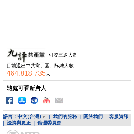
引發三退大潮
目前退出中共黨、團、隊總人數
464,818,735
人
隨處可看新唐人
語言：
中文(台灣)
|
我們的服務
|
關於我們
|
客服資訊
|
澄清與更正
|
倫理委員會