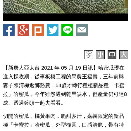
【新唐人亞太台 2021 年 05 月 19 日訊】哈密瓜現在
進入採收期，從事板模工程的果農王福壽，三年前與
妻子陳清梅返鄉務農，54歲才轉行種植新品種「卡蜜
拉」哈密瓜，今年雖然遇到乾旱缺水，但產量仍可達8
成。透過鏡頭一起去看看。
切開哈密瓜，橘黃果肉，脆甜多汁，嘉義限定的新品
種「卡蜜拉」哈密瓜，外型橢圓，口感清脆，帶有特