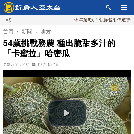
今年第6次！朝鮮發射彈道導彈 落日本
首頁
›
新聞
›
地方
54歲挑戰務農 種出脆甜多汁的
「卡蜜拉」哈密瓜
更新時間：2021-05-19 21:53:46