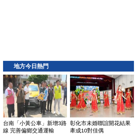
地方今日熱門
台南「小黃公車」新增3路
彰化市未婚聯誼開花結果
線 完善偏鄉交通運輸
牽成10對佳偶