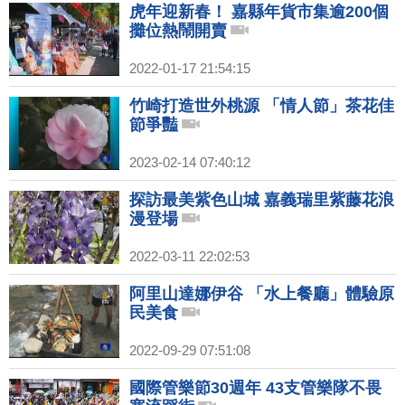
虎年迎新春！ 嘉縣年貨市集逾200個
攤位熱鬧開賣
2022-01-17 21:54:15
竹崎打造世外桃源 「情人節」茶花佳
節爭豔
2023-02-14 07:40:12
探訪最美紫色山城 嘉義瑞里紫藤花浪
漫登場
2022-03-11 22:02:53
阿里山達娜伊谷 「水上餐廳」體驗原
民美食
2022-09-29 07:51:08
國際管樂節30週年 43支管樂隊不畏