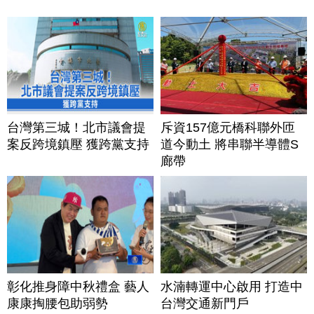
台灣第三城！北市議會提
斥資157億元橋科聯外匝
案反跨境鎮壓 獲跨黨支持
道今動土 將串聯半導體S
廊帶
彰化推身障中秋禮盒 藝人
水湳轉運中心啟用 打造中
康康掏腰包助弱勢
台灣交通新門戶