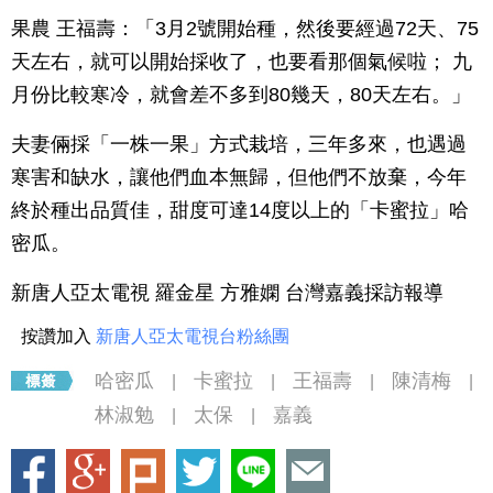
果農 王福壽：「3月2號開始種，然後要經過72天、75
天左右，就可以開始採收了，也要看那個氣候啦； 九
月份比較寒冷，就會差不多到80幾天，80天左右。」
夫妻倆採「一株一果」方式栽培，三年多來，也遇過
寒害和缺水，讓他們血本無歸，但他們不放棄，今年
終於種出品質佳，甜度可達14度以上的「卡蜜拉」哈
密瓜。
新唐人亞太電視 羅金星 方雅嫻 台灣嘉義採訪報導
按讚加入
新唐人亞太電視台粉絲團
哈密瓜
卡蜜拉
王福壽
陳清梅
|
|
|
|
林淑勉
太保
嘉義
|
|