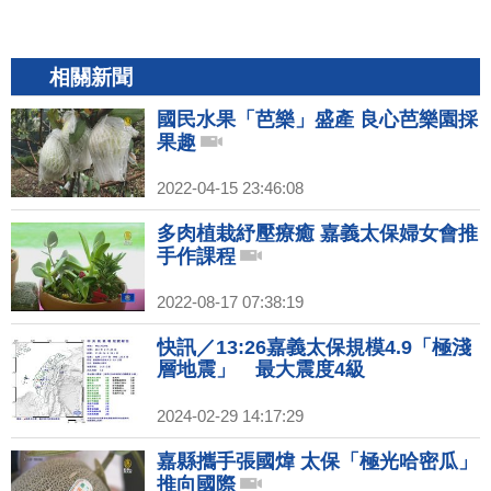
相關新聞
國民水果「芭樂」盛產 良心芭樂園採
果趣
2022-04-15 23:46:08
多肉植栽紓壓療癒 嘉義太保婦女會推
手作課程
2022-08-17 07:38:19
快訊／13:26嘉義太保規模4.9「極淺
層地震」 最大震度4級
2024-02-29 14:17:29
嘉縣攜手張國煒 太保「極光哈密瓜」
推向國際