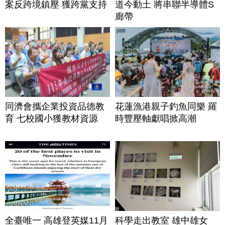
案反跨境鎮壓 獲跨黨支持
道今動土 將串聯半導體S
廊帶
同濟會攜企業投資品德教
花蓮漁港親子釣魚同樂 羅
育 七校國小獲教材資源
時豐壓軸獻唱掀高潮
全臺唯一 高雄登英媒11月
科學走出教室 雄中雄女