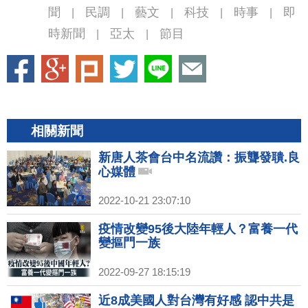
聞
民調
藝文
科技
時事
即
|
|
|
|
|
時新聞
亞太
節目
|
|
相關新聞
新唐人茶會台中名流讚：振聾發聵.良
心媒體
2022-10-21 23:07:10
疫情改變95後大陸年輕人？富養一代
變摳門一族
2022-09-27 18:15:19
近8成美國人對台灣有好感 認中共是