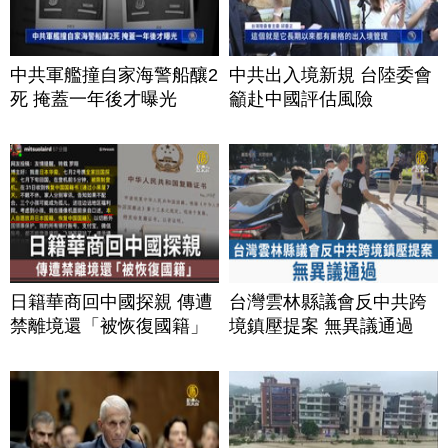
中共軍艦撞自家海警船釀2
中共出入境新規 台陸委會
死 掩蓋一年後才曝光
籲赴中國評估風險
日籍華商回中國探親 傳遭
台灣雲林縣議會反中共跨
禁離境還「被恢復國籍」
境鎮壓提案 無異議通過