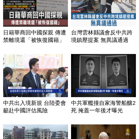
日籍華商回中國探親 傳遭
台灣雲林縣議會反中共跨
禁離境還「被恢復國籍」
境鎮壓提案 無異議通過
中共出入境新規 台陸委會
中共軍艦撞自家海警船釀2
籲赴中國評估風險
死 掩蓋一年後才曝光