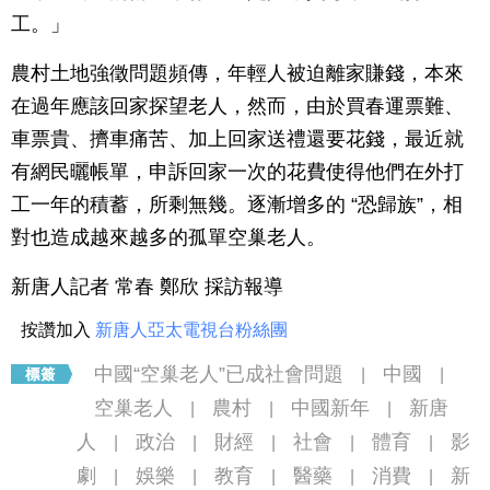
工。」
農村土地強徵問題頻傳，年輕人被迫離家賺錢，本來
在過年應該回家探望老人，然而，由於買春運票難、
車票貴、擠車痛苦、加上回家送禮還要花錢，最近就
有網民曬帳單，申訴回家一次的花費使得他們在外打
工一年的積蓄，所剩無幾。逐漸增多的 “恐歸族”，相
對也造成越來越多的孤單空巢老人。
新唐人記者 常春 鄭欣 採訪報導
按讚加入
新唐人亞太電視台粉絲團
中國“空巢老人”已成社會問題
中國
|
|
空巢老人
農村
中國新年
新唐
|
|
|
人
政治
財經
社會
體育
影
|
|
|
|
|
劇
娛樂
教育
醫藥
消費
新
|
|
|
|
|