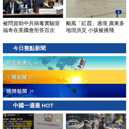
被問資助中共病毒實驗室
颱風「紅霞」過境 廣東多
福奇在美國會拒答百次
地現洪災 小孩被捲飛
今日整點新聞
中國一週最 HOT