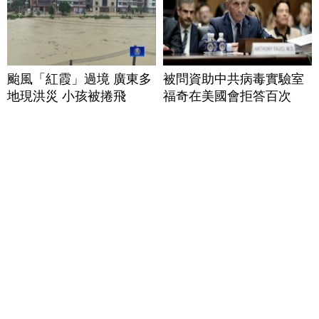
颱風「紅霞」過境 廣東多
被問資助中共病毒實驗室
地現洪災 小孩被捲飛
福奇在美國會拒答百次