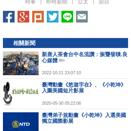
時事
即時新聞
亞太
節目
|
|
|
相關新聞
新唐人茶會台中名流讚：振聾發聵.良
心媒體
2022-10-21 23:07:10
臺灣動畫《悠遊字在》、《小乾坤》
入圍美國短片影展
2020-05-30 05:22:06
臺灣弟子規動畫《小乾坤》入選美國
獨立國際影展