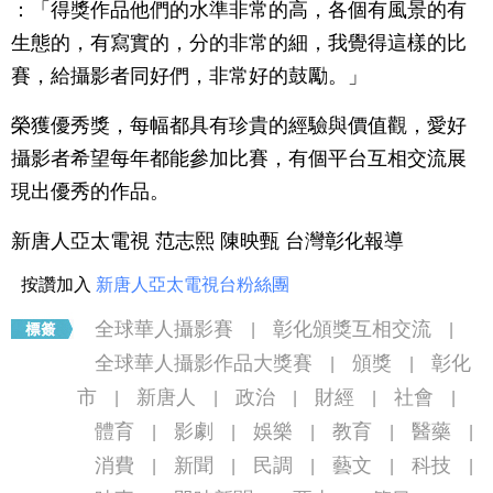
：「得獎作品他們的水準非常的高，各個有風景的有
生態的，有寫實的，分的非常的細，我覺得這樣的比
賽，給攝影者同好們，非常好的鼓勵。」
榮獲優秀獎，每幅都具有珍貴的經驗與價值觀，愛好
攝影者希望每年都能參加比賽，有個平台互相交流展
現出優秀的作品。
新唐人亞太電視 范志熙 陳映甄 台灣彰化報導
按讚加入
新唐人亞太電視台粉絲團
全球華人攝影賽
彰化頒獎互相交流
|
|
全球華人攝影作品大獎賽
頒獎
彰化
|
|
市
新唐人
政治
財經
社會
|
|
|
|
|
體育
影劇
娛樂
教育
醫藥
|
|
|
|
|
消費
新聞
民調
藝文
科技
|
|
|
|
|