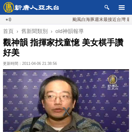
颱風白海豚週末最接近台灣 最快9
首頁
›
舊新聞類別
›
old神韻報導
觀神韻 指揮家找童憶 美女棋手讚
好美
更新時間：2011-04-06 21:38:56