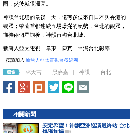
圈，然後就很漂亮。」
神韻台北場的最後一天，還有多位來自日本與香港的
觀眾；帶著首都連續五場爆滿的氣勢，台北的觀眾，
期待兩個星期後，神韻再臨台北城。
新唐人亞太電視 阜東 陳真 台灣台北報導
按讚加入
新唐人亞太電視台粉絲團
林天吉
黑嘉嘉
神韻
台北
|
|
|
相關新聞
安定希望！神韻亞洲巡演最終站 台北
爆滿加場