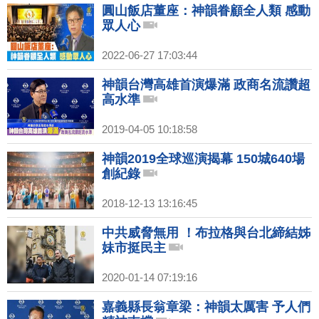
圓山飯店董座：神韻眷顧全人類 感動
眾人心
2022-06-27 17:03:44
神韻台灣高雄首演爆滿 政商名流讚超
高水準
2019-04-05 10:18:58
神韻2019全球巡演揭幕 150城640場
創紀錄
2018-12-13 13:16:45
中共威脅無用 ！布拉格與台北締結姊
妹市挺民主
2020-01-14 07:19:16
嘉義縣長翁章梁：神韻太厲害 予人們