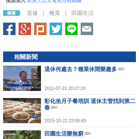
按讚加入
新唐人亞太電視台粉絲團
退修
種菜
田園生活
|
|
相關新聞
退休何處去？種菜休閒樂趣多
2011-07-21 20:27:20
彰化坐月子餐培訓 退休主管找到第二
春
2015-10-22 22:00:49
田園生活樂無窮