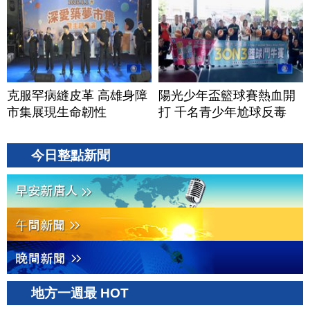
克服罕病縫皮革 高雄身障
陽光少年盃籃球賽熱血開
市集展現生命韌性
打 千名青少年尬球反毒
今日整點新聞
地方一週最 HOT