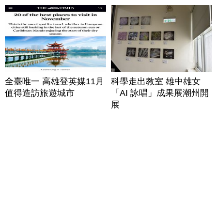
全臺唯一 高雄登英媒11月
科學走出教室 雄中雄女
值得造訪旅遊城市
「AI 詠唱」成果展潮州開
展