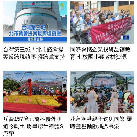
台灣第三城！北市議會提
同濟會攜企業投資品德教
案反跨境鎮壓 獲跨黨支持
育 七校國小獲教材資源
斥資157億元橋科聯外匝
花蓮漁港親子釣魚同樂 羅
道今動土 將串聯半導體S
時豐壓軸獻唱掀高潮
廊帶