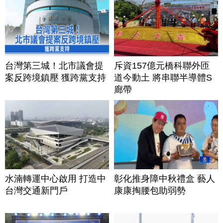
台灣第三城！北市議會提
斥資157億元橋科聯外匝
案反跨境鎮壓 獲跨黨支持
道今動土 將串聯半導體S
廊帶
水湳轉運中心啟用 打造中
彰化推身障中秋禮盒 藝人
台灣交通新門戶
康康掏腰包助弱勢