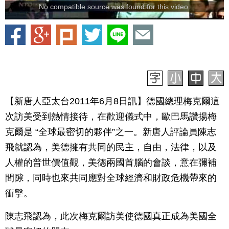
No compatible source was found for this video.
【新唐人亞太台2011年6月8日訊】德國總理梅克爾這
次訪美受到熱情接待，在歡迎儀式中，歐巴馬讚揚梅
克爾是 “全球最密切的夥伴”之一。新唐人評論員陳志
飛就認為，美德擁有共同的民主，自由，法律，以及
人權的普世價值觀，美德兩國首腦的會談，意在彌補
間隙，同時也來共同應對全球經濟和財政危機帶來的
衝擊。
陳志飛認為，此次梅克爾訪美使德國真正成為美國全