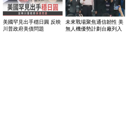
美國罕見出手穩日圓 反映
未來戰場聚焦通信韌性 美
川普政府美債問題
無人機優勢計劃台廠列入