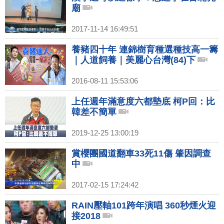
廟
2017-11-14 16:49:51
養豬四十年 連錦樹育種選種技高一籌
｜人道飼養｜美麗心台灣(84)下
2016-08-11 15:53:06
上任週年滿意度六都墊底 柯P回：比
韓差不簡單
2019-12-25 13:00:19
賞櫻團國道翻車33死11傷 肇因調查
中
2017-02-15 17:24:42
RAIN壓軸101跨年演唱 360秒煙火迎
接2018