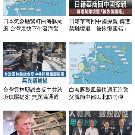
日本氣象廳緊盯白海豚颱
日籍華商回中國探親 傳遭
風 台灣最快下午發海警
禁離境還「被恢復國籍」
台灣雲林縣議會反中共跨
白海豚颱風最快週五海警
境鎮壓提案 無異議通過
父親節中部以北防雨彈