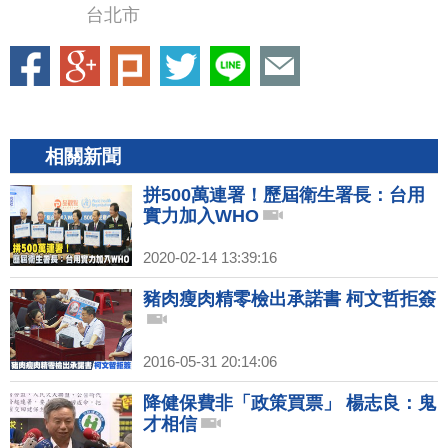
台北市
相關新聞
拼500萬連署！歷屆衛生署長：台用
實力加入WHO
2020-02-14 13:39:16
豬肉瘦肉精零檢出承諾書 柯文哲拒簽
2016-05-31 20:14:06
降健保費非「政策買票」 楊志良：鬼
才相信