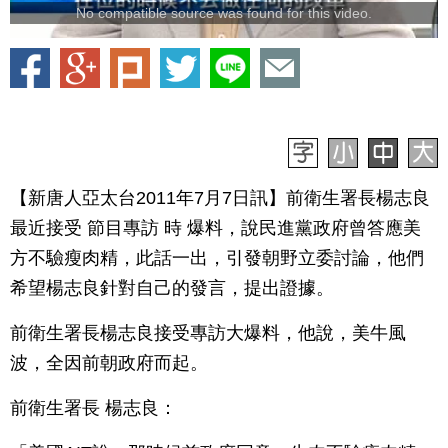
No compatible source was found for this video.
【新唐人亞太台2011年7月7日訊】前衛生署長楊志良
最近接受 節目專訪 時 爆料，說民進黨政府曾答應美
方不驗瘦肉精，此話一出，引發朝野立委討論，他們
希望楊志良針對自己的發言，提出證據。
前衛生署長楊志良接受專訪大爆料，他說，美牛風
波，全因前朝政府而起。
前衛生署長 楊志良：