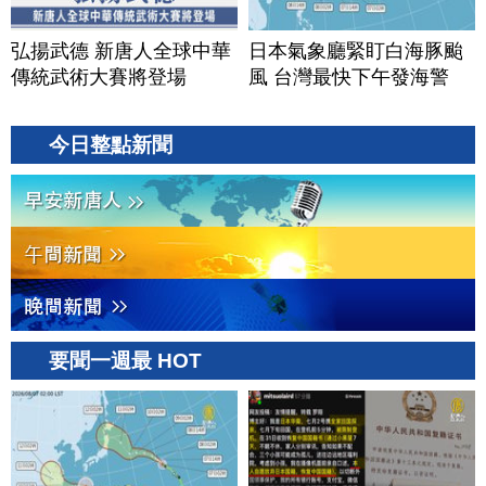
弘揚武德 新唐人全球中華
日本氣象廳緊盯白海豚颱
傳統武術大賽將登場
風 台灣最快下午發海警
今日整點新聞
要聞一週最 HOT