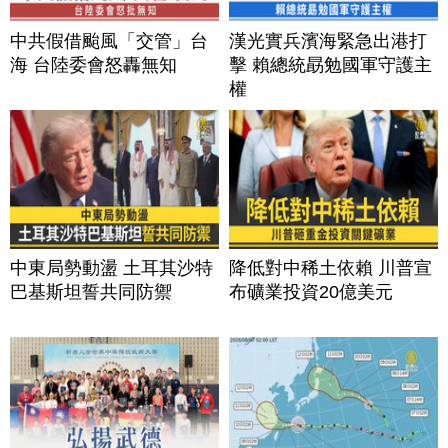
中共假借颱風「交管」台
漢光實兵濱海緊急出港打
海 台陸委會怒轟無知
擊 賴總統勗勉國軍守護主
權
中東局勢動盪 土耳其沙特
降低對中稀土依賴 川普宣
巴基斯坦誓共同防禦
布礦業投資20億美元