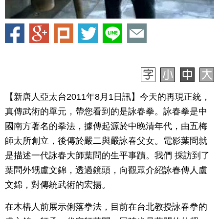
【新唐人亞太台2011年8月1日訊】今天的再現正統，
真傳武術的單元，帶您看到的是詠春拳。詠春拳是中
國南方著名的拳法，據傳起源於中晚清年代，由五梅
師太所創立，後傳於嚴二與嚴詠春父女。電影葉問就
是描述一代詠春大師葉問的生平事蹟。我們 採訪到了
葉問外甥盧文錦，透過鏡頭，向觀眾介紹詠春傳人盧
文錦，對傳統武術的宏揚。
在木樁人前展示俐落拳法，目前在台北教授詠春拳的