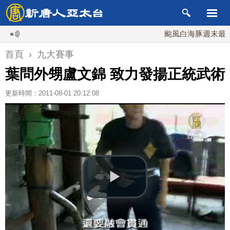
颱風白海豚週末最接近台
首頁
›
九大賽事
葉問外甥盧文錦 致力發揚正統武術
更新時間：2011-08-01 20:12:08