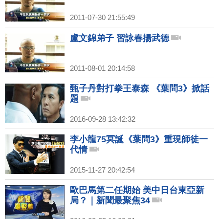
2011-07-30 21:55:49
盧文錦弟子 習詠春揚武德
2011-08-01 20:14:58
甄子丹對打拳王泰森 《葉問3》掀話
題
2016-09-28 13:42:32
李小龍75冥誕《葉問3》重現師徒一
代情
2015-11-27 20:42:54
歐巴馬第二任期始 美中日台東亞新
局？｜新聞最聚焦34