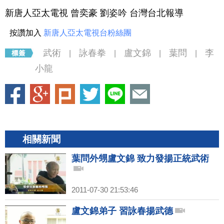
新唐人亞太電視 曾奕豪 劉姿吟 台灣台北報導
按讚加入
新唐人亞太電視台粉絲團
武術
詠春拳
盧文錦
葉問
李
|
|
|
|
小龍
相關新聞
葉問外甥盧文錦 致力發揚正統武術
2011-07-30 21:53:46
盧文錦弟子 習詠春揚武德