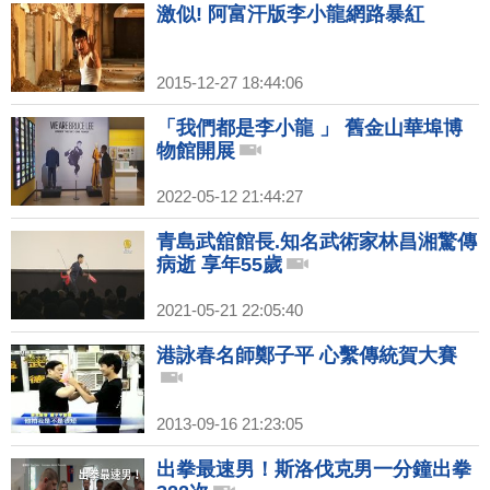
激似! 阿富汗版李小龍網路暴紅
2015-12-27 18:44:06
「我們都是李小龍 」 舊金山華埠博
物館開展
2022-05-12 21:44:27
青島武舘館長.知名武術家林昌湘驚傳
病逝 享年55歲
2021-05-21 22:05:40
港詠春名師鄭子平 心繫傳統賀大賽
2013-09-16 21:23:05
出拳最速男！斯洛伐克男一分鐘出拳