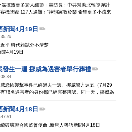
外媒披露更多驚人細節﹔美防長﹕中共幫助北韓導彈計
客機墜毀 127人遇難﹔“神韻寓教於樂 希望更多小孩來
粵語新聞4月20日
新聞4月19日
:35:29
近平 時代雜誌分不清楚
聞4月19日
慘案發生一週 挪威為遇害者舉行葬禮
:08:34
威恐怖襲擊事件已經過去一週。挪威警方週五（7月29
有76名遇害者的身份都已經完整辨認。同一天，挪威為
葬禮。 ,[粵語] 慘案發生一週 挪威為遇害者舉行葬禮
新聞4月18日
:47:51
續破壞聯合國監督使命 ,新唐人粵語新聞4月18日