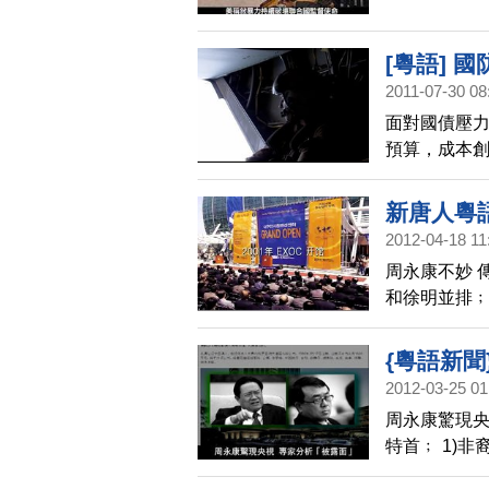
[粵語] 
2011-07-30 08
面對國債壓
預算，成本創
標。對此，美國
衛這款性能卓越
新唐人粵語
戰機
2012-04-18 11
周永康不妙 
和徐明並排
脆弱 政府軍
語新聞4月17
{粵語新聞
2012-03-25 01
析「被露面
周永康驚現央
特首﹔ 1)
多項謀殺指控