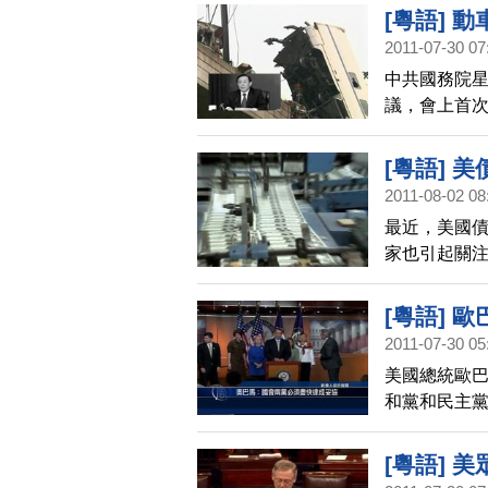
月23日2012
[粵語] 
2011-07-30 07
中共國務院星
議，會上首次
月中旬公布。
動車追撞調查
[粵語]
2011-08-02 08
最近，美國
家也引起關注
定，解除了
美元的貶值的
[粵語] 
美債危機警
2011-07-30 05
美國總統歐巴
和黨和民主
協。 ,[粵
[粵語] 