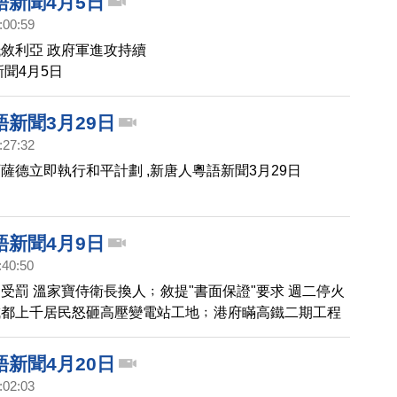
語新聞4月5日
:00:59
敘利亞 政府軍進攻持續
新聞4月5日
新聞3月29日
:27:32
薩德立即執行和平計劃 ,新唐人粵語新聞3月29日
語新聞4月9日
:40:50
受罰 溫家寶侍衛長換人﹔敘提"書面保證"要求 週二停火
成都上千居民怒砸高壓變電站工地﹔港府瞞高鐵二期工程
﹔華人觀眾： 中國人都要看神韻 ,新唐人粵語新聞4月9
新聞4月20日
:02:03