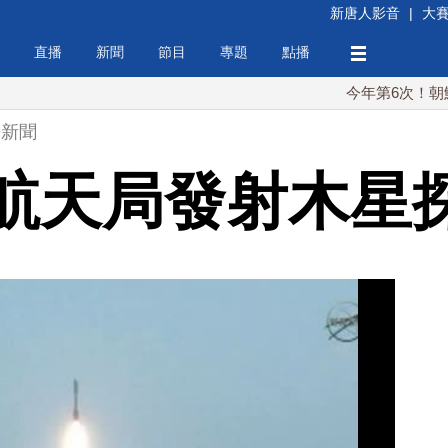
新唐人影音
|
大
直播
新聞
節目
專題
點播
今年第6次！朝鮮發射彈
語新聞
 美航天局發射木星