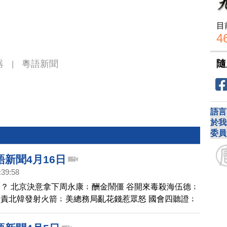
。
目
4
隨
器
粵語新聞
|
語言
於我
委員
新聞4月16日
:39:58
？ 北京決意拿下周永康﹔酬金鬧僵 谷開來毒殺海伍德﹔
責北韓發射火箭﹔美總務局亂花錢惹眾怒 國會四聽證﹔
闆：用善良對待邪惡
聞4月16日