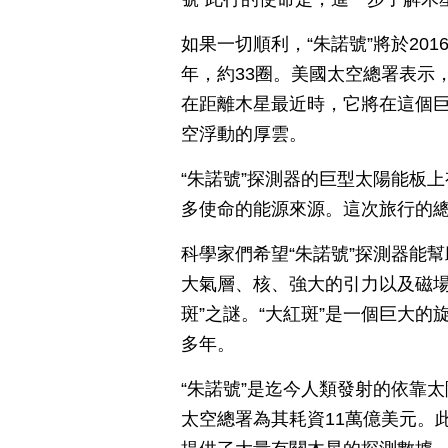
如果一切順利，“朱諾號”將於20
年，約33圈。美國太空總署表示
在距離木星最近時，它將在這個巨
空浮動的厚雲。
“朱諾號”探測器的巨型太陽能板上
多使命的能源來源。這次旅行的總
科學家們希望“朱諾號”探測器能
大氣層、核、強大的引力以及磁場
斑”之謎。“大紅斑”是一個巨大的
多年。
“朱諾號”是迄今人類發射的依靠
太空總署為其耗資11萬億美元。