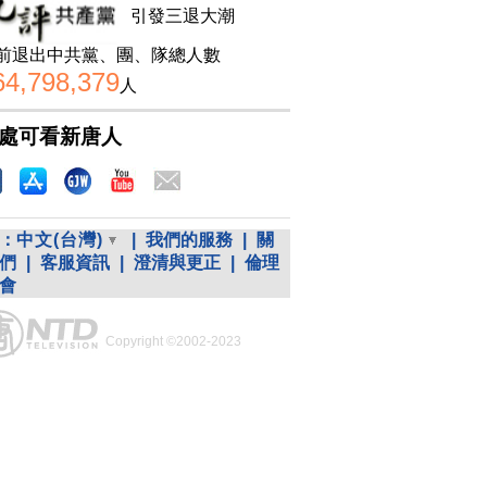
引發三退大潮
前退出中共黨、團、隊總人數
64,798,379
人
處可看新唐人
：
中文(台灣)
|
我們的服務
|
關
們
|
客服資訊
|
澄清與更正
|
倫理
會
Copyright ©2002-2023