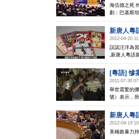
海伍德之死 
劃﹔巴基斯坦
看” ,新唐人
新唐人粵語
2012-04-20 11
誤認汪洋為習
,新唐人粵語新
[粵語] 
2011-07-30 07
舉世震驚的挪
號）表示，所
遇害者舉行了
新唐人粵語
2012-04-19 10
美稱敘暴力持