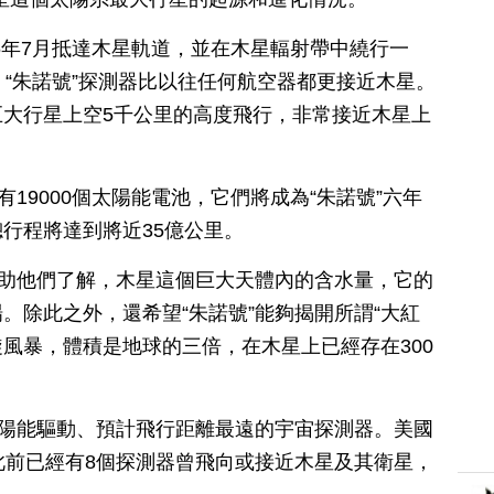
16年7月抵達木星軌道，並在木星輻射帶中繞行一
，“朱諾號”探測器比以往任何航空器都更接近木星。
大行星上空5千公里的高度飛行，非常接近木星上
有19000個太陽能電池，它們將成為“朱諾號”六年
行程將達到將近35億公里。
幫助他們了解，木星這個巨大天體內的含水量，它的
。除此之外，還希望“朱諾號”能夠揭開所謂“大紅
旋風暴，體積是地球的三倍，在木星上已經存在300
太陽能驅動、預計飛行距離最遠的宇宙探測器。美國
此前已經有8個探測器曾飛向或接近木星及其衛星，