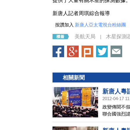
提供了大量有關木星的探測數據
新唐人記者周琪綜合報導
按讚加入
新唐人亞太電視台粉絲團
美航天局
木星探測
|
相關新聞
新唐人粵語
2012-04-17 11
政變傳聞不假
聯合國強烈譴
時尚雜誌老
,新唐人粵語新