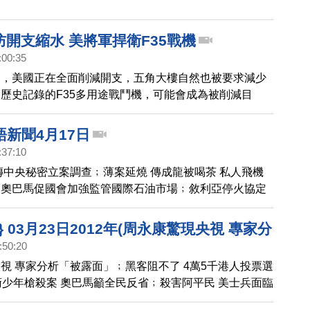
國防開支縮水 美將軍捍衛F35戰機
:00:35
力，美國正在全面削減開支，五角大樓自然也被要求減少
歷史記錄的F35多用途戰鬥機，可能會成為被削減目
海軍陸戰隊指揮官阿莫斯將軍（JAMES F. AMOS）捍
的隱形戰鬥機。 ,[粵語] 國防開支縮水 美將軍捍衛F35
新聞4月17日
:37:10
傳中央秘密立案調查﹔薄案延燒 傳成龍被喝茶 私人飛機
﹔奧巴馬促國會加強監管國際石油市場﹔敘利亞停火協定
轟炸霍姆斯﹔神韻在堪培拉首場演出拉開帷幕 ,新唐人粵
日
} 03月23日2012年(周永康驚現央視 專家分
:50:20
」)
視 專家分析「被露面」﹔黑客阻不了 4萬5千港人投票選
非裔少年槍殺案 奧巴馬籲全民反省﹔殺害阿平民 美士兵面臨
﹔《飢餓遊戲》上映 紐約門票搶購一空 ,{粵語新聞} 03