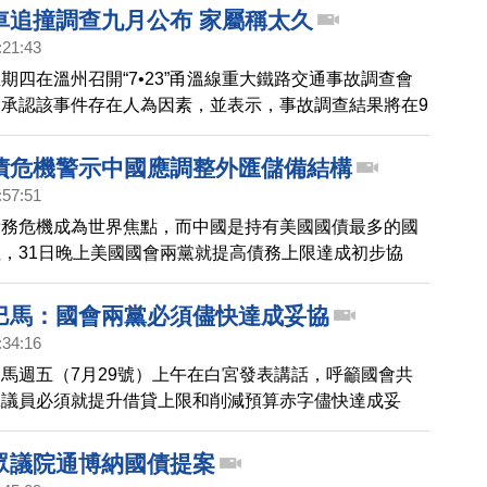
年
動車追撞調查九月公布 家屬稱太久
:21:43
期四在溫州召開“7•23”甬溫線重大鐵路交通事故調查會
承認該事件存在人為因素，並表示，事故調查結果將在9
有家屬認為這個時間拖得太久了，容易被淡化。 ,[粵語]
九月公布 家屬稱太久
 美債危機警示中國應調整外匯儲備結構
:57:51
債務危機成為世界焦點，而中國是持有美國國債最多的國
，31日晚上美國國會兩黨就提高債務上限達成初步協
違約風險。大陸學者指出，中國持有過多的美元資產還有
風險，建議調整外匯儲備結構，增加黃金儲備。 ,[粵語]
歐巴馬：國會兩黨必須儘快達成妥協
示中國應調整外匯儲備結構
:34:16
馬週五（7月29號）上午在白宮發表講話，呼籲國會共
黨議員必須就提升借貸上限和削減預算赤字儘快達成妥
語] 歐巴馬：國會兩黨必須儘快達成妥協
美眾議院通博納國債提案