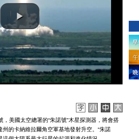
月5號，美國太空總署的“朱諾號”木星探測器，將會搭
里達州的卡納維拉爾角空軍基地發射升空。“朱諾
星這個太陽系最大行星的起源和進化情況。