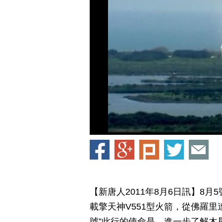
【新唐人2011年8月6日訊】8
載擎天神V551型火箭，從佛羅
號”此行的使命是，進一步了解木