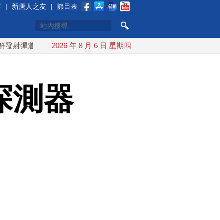
賽
|
新唐人之友
|
節目表
道導彈 落日本EEZ外
2026 年 8 月 6 日 星期四
紅海戰火續升溫 也門胡塞武裝稱又襲擊
探測器