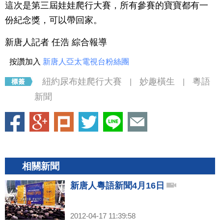
這次是第三屆娃娃爬行大賽，所有參賽的寶寶都有一
份紀念獎，可以帶回家。
新唐人記者 任浩 綜合報導
按讚加入
新唐人亞太電視台粉絲團
紐約尿布娃爬行大賽
妙趣橫生
粵語
|
|
新聞
相關新聞
新唐人粵語新聞4月16日
2012-04-17 11:39:58