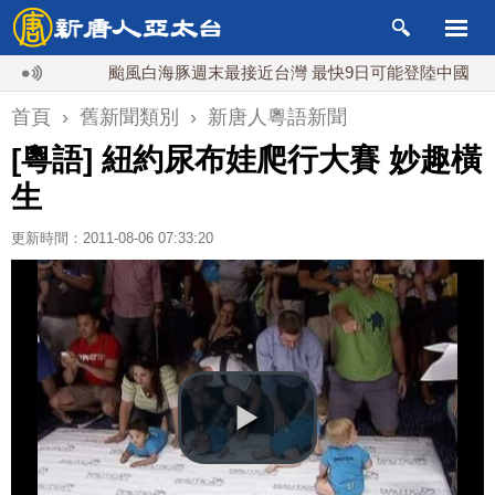
颱風白海豚週末最接近台灣 最快9日可能登陸中國
首頁
›
舊新聞類別
›
新唐人粵語新聞
[粵語] 紐約尿布娃爬行大賽 妙趣橫
生
更新時間：2011-08-06 07:33:20