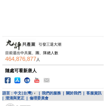
引發三退大潮
目前退出中共黨、團、隊總人數
464,876,877
人
隨處可看新唐人
語言：
中文(台灣)
|
我們的服務
|
關於我們
|
客服資訊
|
澄清與更正
|
倫理委員會