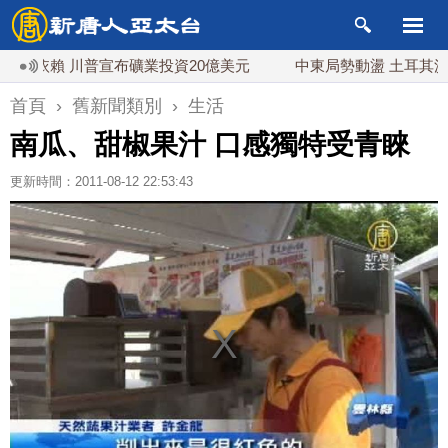
依賴 川普宣布礦業投資20億美元
中東局勢動盪 土耳其沙特
首頁
›
舊新聞類別
›
生活
南瓜、甜椒果汁 口感獨特受青睞
更新時間：2011-08-12 22:53:43