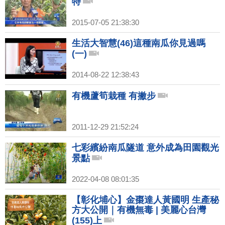
特
2015-07-05 21:38:30
生活大智慧(46)這種南瓜你見過嗎
(一)
2014-08-22 12:38:43
有機蘆筍栽種 有撇步
2011-12-29 21:52:24
七彩繽紛南瓜隧道 意外成為田園觀光
景點
2022-04-08 08:01:35
【彰化埔心】金棗達人黃國明 生產秘
方大公開｜有機無毒 | 美麗心台灣
(155)上