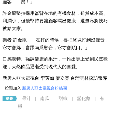
顧客：「讚！」
許金龍堅持採用崙背在地的有機食材，雖然成本高、
利潤少，但他堅持要讓顧客喝出健康，還無私將技巧
教給大家。
業者 許金龍：「在打的時候，要把冰塊打到沒聲音，
它才會綿，會跟南瓜融合，它才會順口。」
口感獨特、強調健康的果汁，一推出馬上受到民眾歡
迎，天然飲品逐漸受到現代人的喜愛。
新唐人亞太電視台 李芳如 廖立雰 台灣雲林採訪報導
按讚加入
新唐人亞太電視台粉絲團
果汁
南瓜
甜椒
塑化劑
有
|
|
|
|
機