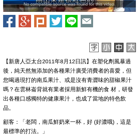
No compatible source was found for this video.
【新唐人亞太台2011年8月12日訊】在塑化劑風暴過
後，純天然無添加的各種果汁廣受消費者的喜愛，但
您喝過現打的南瓜果汁、或是沒有青澀味的甜椒果汁
嗎？在雲林崙背就有業者採用新鮮有機的食 材，研發
出各種口感獨特的健康果汁，也成了當地的特色飲
品。
顧客：「老闆，南瓜鮮奶來一杯，好 (好濃哦)，這是
最標準的打法。」