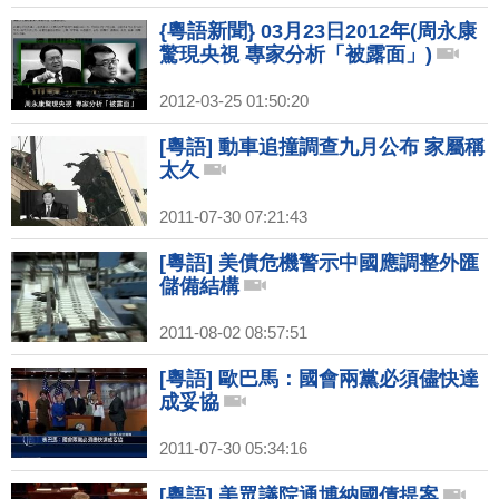
{粵語新聞} 03月23日2012年(周永康
驚現央視 專家分析「被露面」)
2012-03-25 01:50:20
[粵語] 動車追撞調查九月公布 家屬稱
太久
2011-07-30 07:21:43
[粵語] 美債危機警示中國應調整外匯
儲備結構
2011-08-02 08:57:51
[粵語] 歐巴馬：國會兩黨必須儘快達
成妥協
2011-07-30 05:34:16
[粵語] 美眾議院通博納國債提案