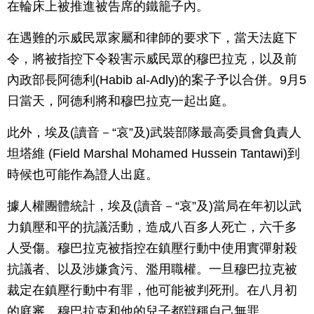
在輪床上被推進被告席的鐵籠子內。
在遇難的示威民眾家屬和律師的要求下，當天法庭下
令，將被指控下令殺害示威民眾的穆巴拉克，以及前
內政部長阿德利(Habib al-Adly)的案子予以合併。9月5
日當天，阿德利將和穆巴拉克一起出庭。
此外，埃及(讀音－“哀”及)武裝部隊最高委員會負責人
坦塔維 (Field Marshal Mohamed Hussein Tantawi)到
時候也可能作為證人出庭。
據人權團體統計，埃及(讀音－“哀”及)當局在年初以武
力鎮壓和平的抗議活動，造成八百多人死亡，六千多
人受傷。穆巴拉克被指控在鎮壓行動中使用實彈射殺
抗議者、以及涉嫌貪污、濫用職權。一旦穆巴拉克被
裁定在鎮壓行動中有罪，他可能被判死刑。在八月初
的庭審，穆巴拉克和他的兒子都辯稱自己無罪。