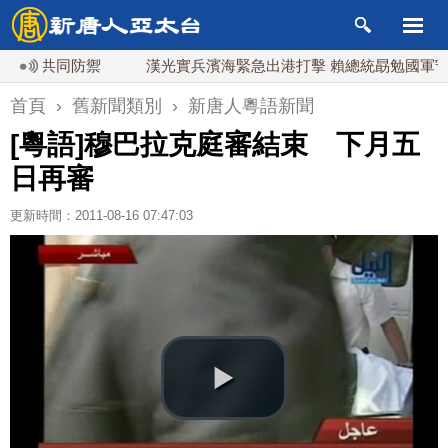
誓共同防禦
漢光實兵濱海緊急出港打擊 賴總統勗勉國軍守護
首頁
›
舊新聞類別
›
新唐人粵語新聞
[粵語]穆巴拉克庭審結束 下月五
日再審
更新時間：2011-08-16 07:47:03