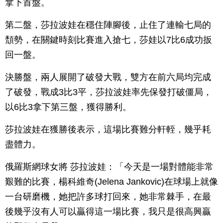
拿下首盤。
第二盤，莎拉波娃在穩住陣腳後，止住了連輸七局的
頹勢，在關鍵時刻比賽進入搶七，莎娃以7比6成功扳
回一盤。
決勝盤，兩人展開了破發大戰，雙方在前六局均完成
了破發，戰成3比3平，莎拉波娃率先保發打破僵局，
以6比3拿下第三盤，獲得勝利。
莎拉波娃在獲勝後表示，這場比賽難分軒輊，幾乎耗
盡體力。
俄羅斯網球女將 莎拉波娃：「今天是一場對體能非常
艱難的比賽，楊科維奇(Jelena Jankovic)在球場上就像
一台研磨機，她把許多球打回來，她非常棘手，在最
後幾乎沒有人可以贏得這一場比賽，我只是很高興贏