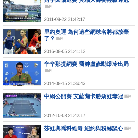
對手因傷退賽 莫瑞大師賽輕鬆奪冠
2011-08-22 21:42:17
里約奧運 為何這些網球名將都放棄
了？
2016-08-05 21:41:12
辛辛那提網賽 喬帥盧彥勳爆冷出局
2014-08-15 21:39:43
中網公開賽 艾薩蘭卡勝嬌娃奪冠
2012-10-08 21:42:17
莎娃與喬科維奇 紐約與粉絲談心