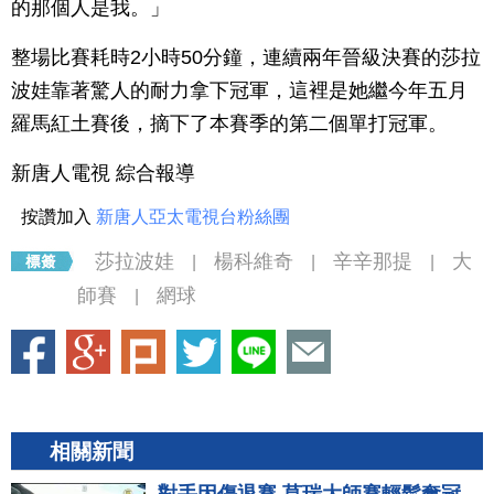
的那個人是我。」
整場比賽耗時2小時50分鐘，連續兩年晉級決賽的莎拉
波娃靠著驚人的耐力拿下冠軍，這裡是她繼今年五月
羅馬紅土賽後，摘下了本賽季的第二個單打冠軍。
新唐人電視 綜合報導
按讚加入
新唐人亞太電視台粉絲團
莎拉波娃
楊科維奇
辛辛那提
大
|
|
|
師賽
網球
|
相關新聞