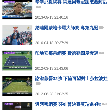
辛辛那提網賽 納達爾奪冠謝淑薇封后
2013-08-19 21:40:16
納達爾蒙地卡羅大師賽 奪第九冠
2016-04-18 20:37:29
印地安那泉網賽 費德勒四度奪冠
2012-03-19 21:43:06
謝淑薇晉32強 下輪可望對上莎拉波娃
2012-06-28 21:03:25
邁阿密網賽 莎娃晉決賽莫瑞進4強