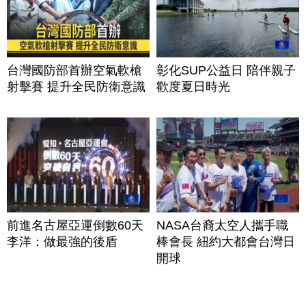
台灣國防部首辦空氣軟槍
彰化SUP公益日 陪伴親子
射擊賽 提升全民防衛意識
歡度夏日時光
前進名古屋亞運倒數60天
NASA台裔太空人攜手職
李洋：做最強的後盾
棒會長 紐約大都會台灣日
開球