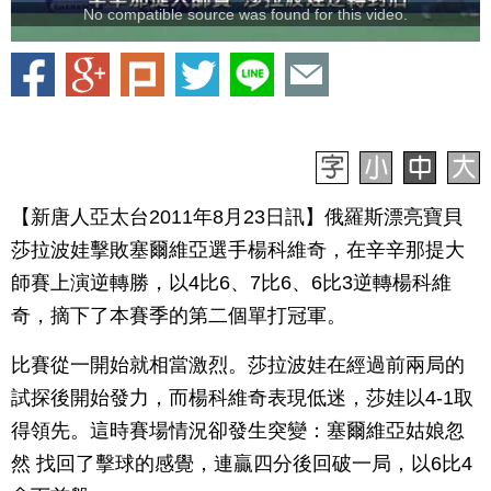
No compatible source was found for this video.
【新唐人亞太台2011年8月23日訊】俄羅斯漂亮寶貝
莎拉波娃擊敗塞爾維亞選手楊科維奇，在辛辛那提大
師賽上演逆轉勝，以4比6、7比6、6比3逆轉楊科維
奇，摘下了本賽季的第二個單打冠軍。
比賽從一開始就相當激烈。莎拉波娃在經過前兩局的
試探後開始發力，而楊科維奇表現低迷，莎娃以4-1取
得領先。這時賽場情況卻發生突變：塞爾維亞姑娘忽
然 找回了擊球的感覺，連贏四分後回破一局，以6比4