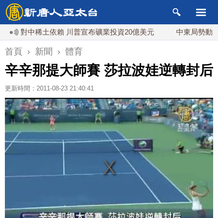
對中稀土依賴 川普宣布礦業投資20億美元
中東局勢動盪 土耳
首頁
›
新聞
›
體育
辛辛那提大師賽 莎拉波娃逆轉封后
更新時間：2011-08-23 21:40:41