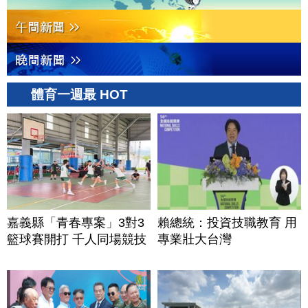
體育一週最 HOT
嘉義縣「青春專案」3對3
賴總統：投資技職教育 用
籃球賽開打 千人同場競技
專業壯大台灣