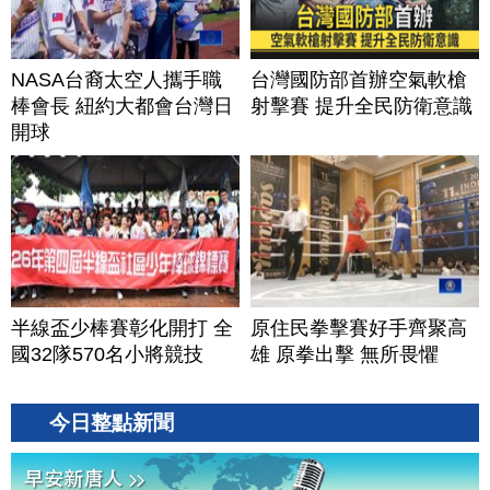
NASA台裔太空人攜手職
台灣國防部首辦空氣軟槍
棒會長 紐約大都會台灣日
射擊賽 提升全民防衛意識
開球
半線盃少棒賽彰化開打 全
原住民拳擊賽好手齊聚高
國32隊570名小將競技
雄 原拳出擊 無所畏懼
今日整點新聞