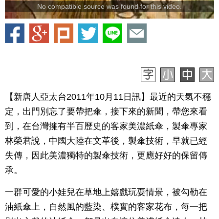
No compatible source was found for this video.
【新唐人亞太台2011年10月11日訊】最近的天氣不穩
定，出門別忘了要帶把傘，接下來的新聞，帶您來看
到，在台灣擁有半百歷史的客家美濃紙傘，製傘專家
林榮君說，中國大陸在文革後，製傘技術，早就已經
失傳，因此美濃獨特的製傘技術，更應好好的保留傳
承。
一群可愛的小娃兒在草地上嬉戲玩耍情景，被勾勒在
油紙傘上，自然風的藍染、樸實的客家花布，每一把