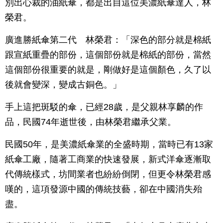
別出心裁的油紙傘，都是出自這位美濃紙傘達人，林
榮君。
廣進勝紙傘第二代 林榮君：「深色的部分就是棉紙
跟宣紙重疊的部份，這個部份就是棉紙的部份，當然
這個部份很重要的就是，剛做好是這個顏色，久了以
後就會變深，變成古銅色。」
手上這把斑駁的傘，已經28歲，是父親林享麟的作
品，民國74年逝世後，由林榮君繼承父業。
民國50年，是美濃紙傘業的全盛時期，當時已有13家
紙傘工廠，隨著工商業的快速發展，新式洋傘逐漸取
代傳統樣式，坊間業者也紛紛倒閉，但更令林榮君感
嘆的，這項發源中國的傳統技藝，卻在中國消失殆
盡。