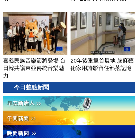
嘉義民族音樂節將登場 台
20年後重返首展地 腦麻藝
日韓共譜東亞傳統音樂魅
術家用詩影留住部落記憶
力
今日整點新聞