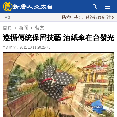
防堵中共！川普簽行政令 對多晶矽課1
首頁
›
新聞
›
藝文
遵循傳統保留技藝 油紙傘在台發光
更新時間：2011-10-11 20:25:46