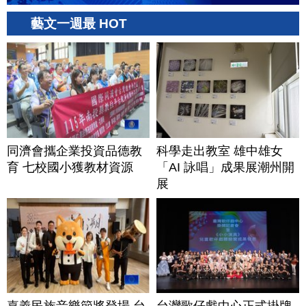
藝文一週最 HOT
同濟會攜企業投資品德教
科學走出教室 雄中雄女
育 七校國小獲教材資源
「AI 詠唱」成果展潮州開
展
嘉義民族音樂節將登場 台
台灣歌仔戲中心正式掛牌