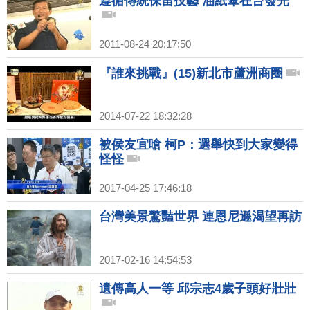
遵循傳統保留技藝 油紙傘在台發光
2011-08-24 20:17:50
『誰來挑戰』(15)新北市蘆洲商圈
2014-07-22 18:32:28
被侯友宜嗆 柯P：選舉快到大家變得
怪怪
2017-04-25 17:46:18
台灣美景驚豔世界 連恩尼遜渴望再訪
2017-02-16 14:54:53
遺傳高人一等 邱宗志4歲子頭好壯壯