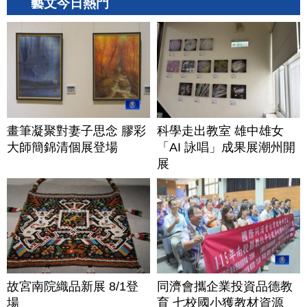
藝文今日熱門
畫筆凝聚對妻子思念 膠彩
科學走出教室 雄中雄女
大師簡錦清個展登場
「AI 詠唱」成果展潮州開
展
故宮南院織品新展 8/1登
同濟會攜企業投資品德教
場
育 七校國小獲教材資源