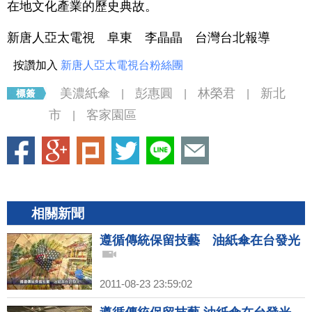
在地文化產業的歷史典故。
新唐人亞太電視 阜東 李晶晶 台灣台北報導
按讚加入
新唐人亞太電視台粉絲團
美濃紙傘
彭惠圓
林榮君
新北
|
|
|
市
客家園區
|
相關新聞
遵循傳統保留技藝 油紙傘在台發光
2011-08-23 23:59:02