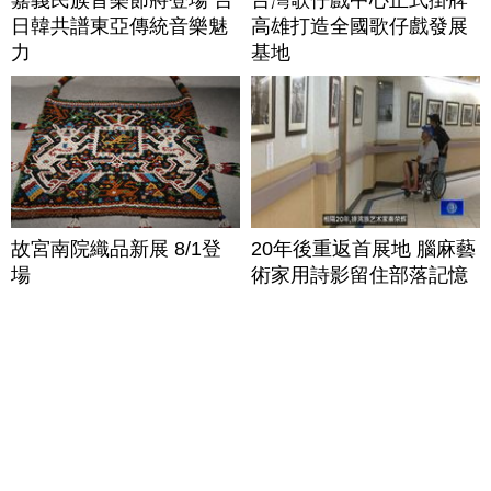
日韓共譜東亞傳統音樂魅
高雄打造全國歌仔戲發展
力
基地
故宮南院織品新展 8/1登
20年後重返首展地 腦麻藝
場
術家用詩影留住部落記憶