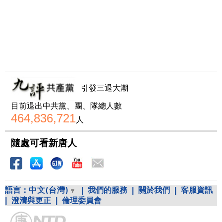
引發三退大潮
目前退出中共黨、團、隊總人數
464,836,721
人
隨處可看新唐人
語言：
中文(台灣)
|
我們的服務
|
關於我們
|
客服資訊
|
澄清與更正
|
倫理委員會