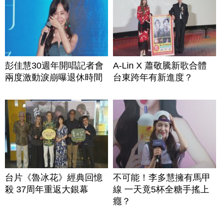
彭佳慧30週年開唱記者會
A-Lin X 蕭敬騰新歌合體
兩度激動淚崩曝退休時間
台東跨年有新進度？
台片《魯冰花》經典回憶
不可能！李多慧擁有馬甲
殺 37周年重返大銀幕
線 一天竟5杯全糖手搖上
癮？