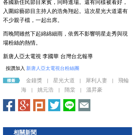
各國新住民節目來賓，同時進場。還有同樣被看好，
入圍綜藝節目主持人的浩角翔起。這次星光大道還有
不少親子檔，一起出席。
而晚間雖然下起綿綿細雨，依舊不影響明星走秀與現
場粉絲的熱情。
新唐人亞太電視 李國華 台灣台北報導
按讚加入
新唐人亞太電視台粉絲團
金鐘獎
星光大道
犀利人妻
飛輪
|
|
|
海
姚元浩
隋棠
溫昇豪
|
|
|
相關新聞