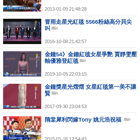
2013-01-09 21:48:28
冒雨走星光紅毯 5566粉絲高分貝尖
叫
2016-10-08 21:42:57
金鐘54》金鐘紅毯女星爭艷 賈靜雯壓
軸優雅登紅毯
2019-10-05 22:03:15
金鐘獎星光熠熠 女星紅毯第一美不讓
賢
2017-09-30 23:04:53
隋棠犀利閃嫁Tony 姚元浩祝福
2015-01-16 12:54:43