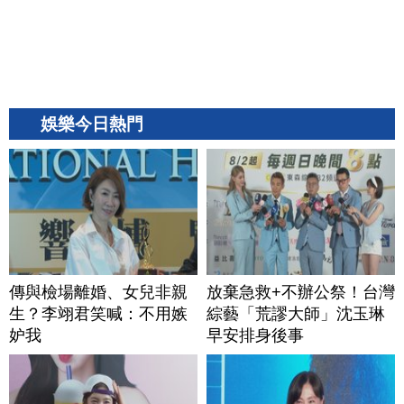
娛樂今日熱門
傳與檢場離婚、女兒非親
放棄急救+不辦公祭！台灣
生？李翊君笑喊：不用嫉
綜藝「荒謬大師」沈玉琳
妒我
早安排身後事