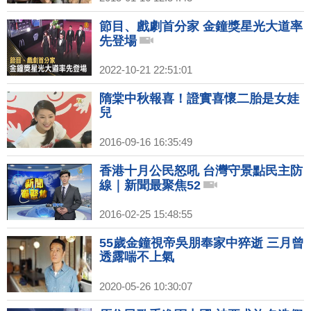
節目、戲劇首分家 金鐘獎星光大道率
先登場
2022-10-21 22:51:01
隋棠中秋報喜！證實喜懷二胎是女娃
兒
2016-09-16 16:35:49
香港十月公民怒吼 台灣守景點民主防
線｜新聞最聚焦52
2016-02-25 15:48:55
55歲金鐘視帝吳朋奉家中猝逝 三月曾
透露喘不上氣
2020-05-26 10:30:07