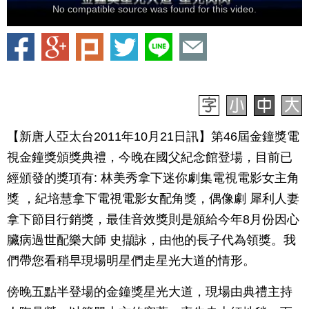
No compatible source was found for this video.
【新唐人亞太台2011年10月21日訊】第46屆金鐘獎電
視金鐘獎頒獎典禮，今晚在國父紀念館登場，目前已
經頒發的獎項有: 林美秀拿下迷你劇集電視電影女主角
獎 ，紀培慧拿下電視電影女配角獎，偶像劇 犀利人妻
拿下節目行銷獎，最佳音效獎則是頒給今年8月份因心
臟病過世配樂大師 史擷詠，由他的長子代為領獎。我
們帶您看稍早現場明星們走星光大道的情形。
傍晚五點半登場的金鐘獎星光大道，現場由典禮主持