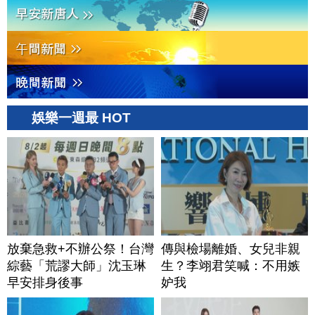
娛樂一週最 HOT
放棄急救+不辦公祭！台灣
傳與檢場離婚、女兒非親
綜藝「荒謬大師」沈玉琳
生？李翊君笑喊：不用嫉
早安排身後事
妒我