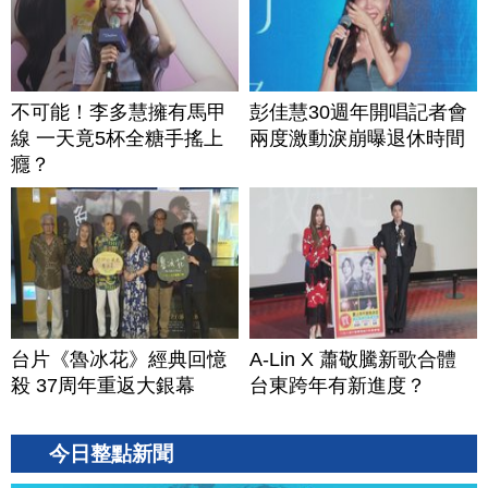
不可能！李多慧擁有馬甲
彭佳慧30週年開唱記者會
線 一天竟5杯全糖手搖上
兩度激動淚崩曝退休時間
癮？
台片《魯冰花》經典回憶
A-Lin X 蕭敬騰新歌合體
殺 37周年重返大銀幕
台東跨年有新進度？
今日整點新聞