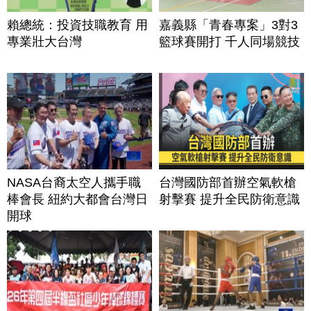
賴總統：投資技職教育 用
嘉義縣「青春專案」3對3
專業壯大台灣
籃球賽開打 千人同場競技
NASA台裔太空人攜手職
台灣國防部首辦空氣軟槍
棒會長 紐約大都會台灣日
射擊賽 提升全民防衛意識
開球