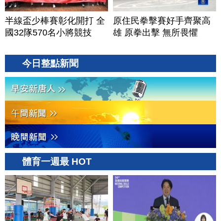
半線盃少棒賽彰化開打 全
原住民拳擊賽好手齊聚高
國32隊570名小將競技
雄 原拳出擊 無所畏懼
今日整點新聞
體育一週最 HOT