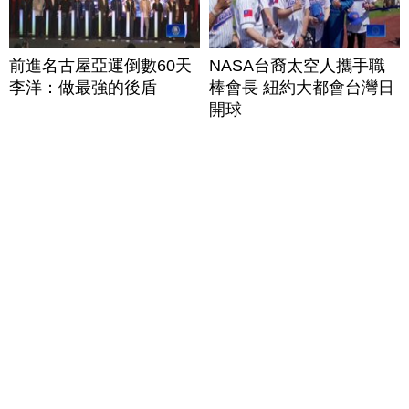
前進名古屋亞運倒數60天
NASA台裔太空人攜手職
李洋：做最強的後盾
棒會長 紐約大都會台灣日
開球