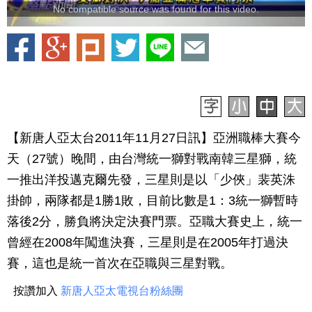
No compatible source was found for this video.
【新唐人亞太台2011年11月27日訊】亞洲職棒大賽今
天（27號）晚間，由台灣統一獅對戰南韓三星獅，統
一推出洋投邁克爾先發，三星則是以「少俠」裴英洙
掛帥，兩隊都是1勝1敗，目前比數是1：3統一獅暫時
落後2分，勝負將決定決賽門票。亞職大賽史上，統一
曾經在2008年闖進決賽，三星則是在2005年打過決
賽，這也是統一首次在亞職與三星對戰。
按讚加入
新唐人亞太電視台粉絲團