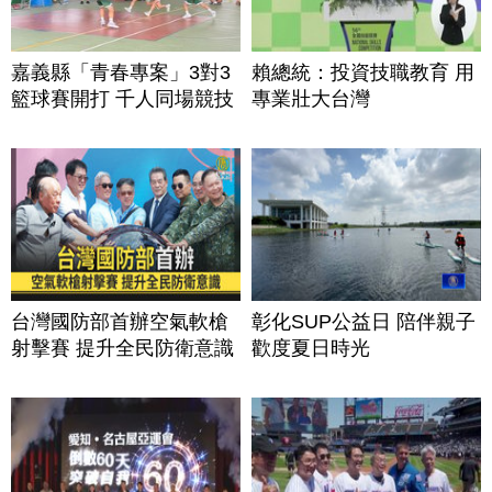
嘉義縣「青春專案」3對3
賴總統：投資技職教育 用
籃球賽開打 千人同場競技
專業壯大台灣
台灣國防部首辦空氣軟槍
彰化SUP公益日 陪伴親子
射擊賽 提升全民防衛意識
歡度夏日時光