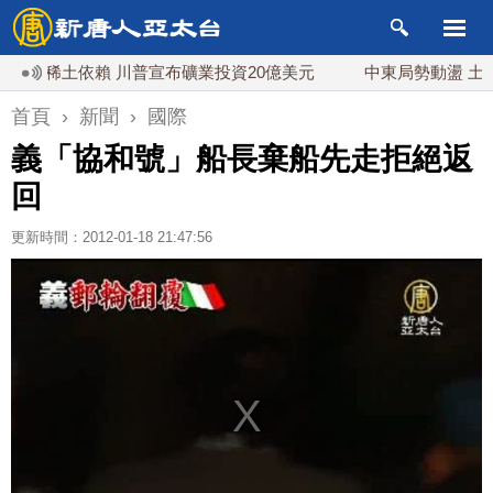
稀土依賴 川普宣布礦業投資20億美元
中東局勢動盪 土耳其沙
首頁
›
新聞
›
國際
義「協和號」船長棄船先走拒絕返
回
更新時間：2012-01-18 21:47:56