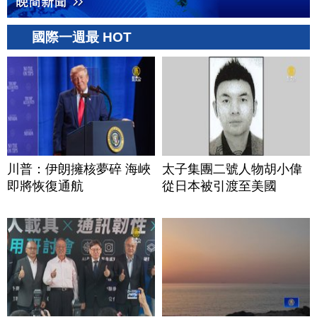
國際一週最 HOT
川普：伊朗擁核夢碎 海峽
太子集團二號人物胡小偉
即將恢復通航
從日本被引渡至美國