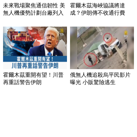
未來戰場聚焦通信韌性 美
霍爾木茲海峽協議將達
無人機優勢計劃台廠列入
成？伊朗傳不收通行費
霍爾木茲重開有望！川普
俄無人機追殺烏平民影片
再重話警告伊朗
曝光 小販驚險逃生