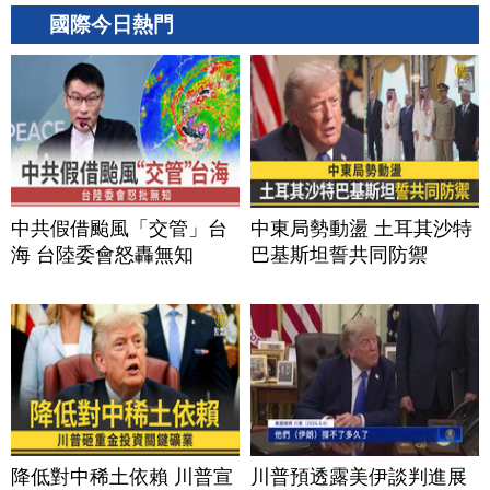
國際今日熱門
中共假借颱風「交管」台
中東局勢動盪 土耳其沙特
海 台陸委會怒轟無知
巴基斯坦誓共同防禦
降低對中稀土依賴 川普宣
川普預透露美伊談判進展