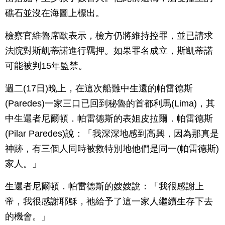
礁石並沒在海圖上標出。
檢察官維魯席歐表示，檢方仍將維持控罪，並已請求
法院對斯凱蒂諾進行羈押。如果罪名成立，斯凱蒂諾
可能被判15年監禁。
週二(17日)晚上，在這次船難中生還的帕雷德斯
(Paredes)一家三口已回到秘魯的首都利馬(Lima)，其
中生還者尼爾頓．帕雷德斯的表姐皮拉爾．帕雷德斯
(Pilar Paredes)說：「我深深地感到高興，因為那真是
神跡，有三個人同時被救特別地他們是同一(帕雷德斯)
家人。」
生還者尼爾頓．帕雷德斯的嫂嫂說：「我很感謝上
帝，我很感謝耶穌，祂給予了這一家人繼續生存下去
的機會。」