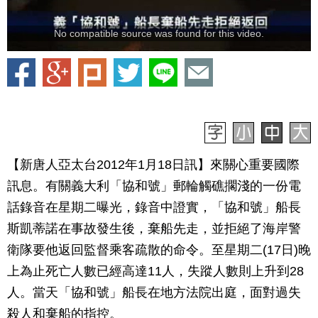
No compatible source was found for this video.
【新唐人亞太台2012年1月18日訊】來關心重要國際
訊息。有關義大利「協和號」郵輪觸礁擱淺的一份電
話錄音在星期二曝光，錄音中證實，「協和號」船長
斯凱蒂諾在事故發生後，棄船先走，並拒絕了海岸警
衛隊要他返回監督乘客疏散的命令。至星期二(17日)晚
上為止死亡人數已經高達11人，失蹤人數則上升到28
人。當天「協和號」船長在地方法院出庭，面對過失
殺人和棄船的指控。