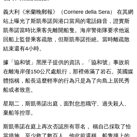
義大利《米蘭晚郵報》（Corriere della Sera） 在其網
站上曝光了斯凱蒂諾與港口當局的電話錄音，證實斯
凱蒂諾當時比乘客先離開船隻。海岸警衛隊要求他返
回船上監督乘客疏散，但斯凱蒂諾拒絕。當時離疏散
結束還有4小時。
據「協和號」黑匣子提供的資訊，「協和號」事故前
在離海岸僅150公尺處航行，那裡佈滿了岩石。英國媒
體指稱，船長這麼輕率的行為只是為了向島上居民秀
船或者致意。
星期二，斯凱蒂諾出庭，面對怠忽職守、過失殺人、
棄船等控罪。
斯凱蒂諾在庭上再次否認所有罪名， 稱自己採取了恰
當措施，至少救了數百人。他此前還稱，船隻撞上的