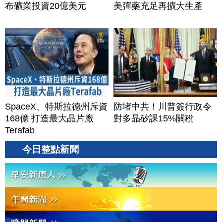
布礦業投資20億美元
美彈藥充足再擴大生產
SpaceX、特斯拉德州斥資
防堵中共！川普簽行政令
168億 打造最大晶片廠
對多晶矽課15%關稅
Terafab
今日整點新聞