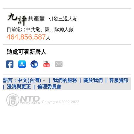
引發三退大潮
目前退出中共黨、團、隊總人數
464,856,587
人
隨處可看新唐人
語言：
中文(台灣)
|
我們的服務
|
關於我們
|
客服資訊
|
澄清與更正
|
倫理委員會
Copyright ©2002-2023