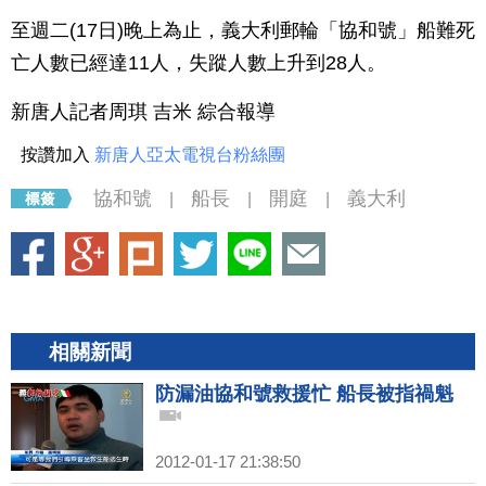
至週二(17日)晚上為止，義大利郵輪「協和號」船難死
亡人數已經達11人，失蹤人數上升到28人。
新唐人記者周琪 吉米 綜合報導
按讚加入
新唐人亞太電視台粉絲團
協和號
船長
開庭
義大利
|
|
|
相關新聞
防漏油協和號救援忙 船長被指禍魁
2012-01-17 21:38:50