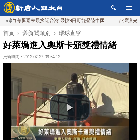
風白海豚週末最接近台灣 最快9日可能登陸中國
台灣漢光首結
首頁
›
舊新聞類別
›
環球直擊
好萊塢進入奧斯卡頒獎禮情緒
更新時間：2012-02-22 06:54:12