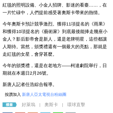
紅毯的照明設備、小金人招牌、影迷的看臺……，在
一片忙碌中，人們提前感受著奧斯卡帶來的熱情。
今年奧斯卡預計競爭激烈。獲得11項提名的《雨果》
和獲得10項提名的《藝術家》到底最後能捧走幾座小
金人？影后影帝會是新人，還是老牌明星，這些都讓
人期待。當然，頒獎禮還有一個最大的亮點，那就是
走紅毯的女星，會穿甚麼。
今年的頒獎禮，還是在老地方——柯達劇院舉行，日
期就在本週日2月26號。
新唐人記者任浩綜合報導。
按讚加入
新唐人亞太電視台粉絲團
好萊塢
奧斯卡
環球直擊
|
|