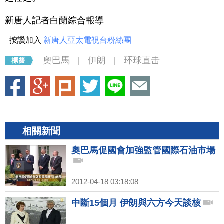
新唐人記者白蘭綜合報導
按讚加入
新唐人亞太電視台粉絲團
奧巴馬
伊朗
环球直击
|
|
相關新聞
奧巴馬促國會加強監管國際石油市場
2012-04-18 03:18:08
中斷15個月 伊朗與六方今天談核