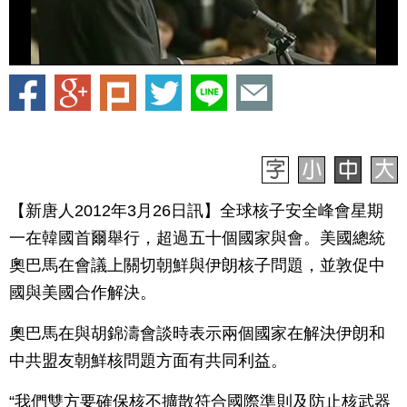
【新唐人2012年3月26日訊】全球核子安全峰會星期
一在韓國首爾舉行，超過五十個國家與會。美國總統
奧巴馬在會議上關切朝鮮與伊朗核子問題，並敦促中
國與美國合作解決。
奧巴馬在與胡錦濤會談時表示兩個國家在解決伊朗和
中共盟友朝鮮核問題方面有共同利益。
“我們雙方要確保核不擴散符合國際準則及防止核武器