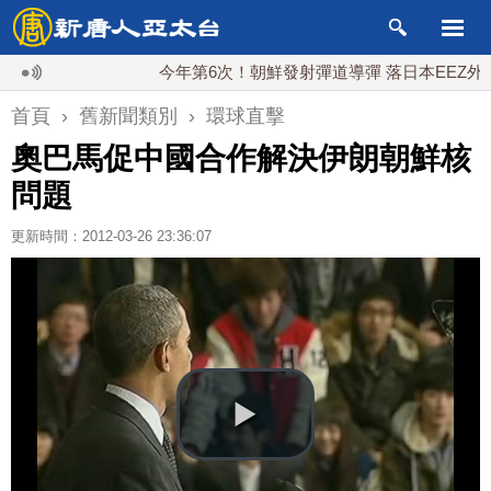
今年第6次！朝鮮發射彈道導彈 落日本EEZ外
首頁
›
舊新聞類別
›
環球直擊
奧巴馬促中國合作解決伊朗朝鮮核
問題
更新時間：2012-03-26 23:36:07