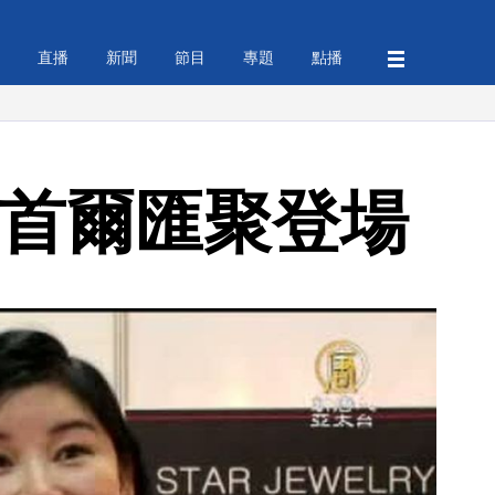
直播
新聞
節目
專題
點播
 首爾匯聚登場