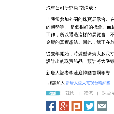
汽車公司研究員 南澤成：
「我常參加外國的珠寶展示會。
的趨勢等,，是個很好的機會。而
工作，所以通過這樣的展覽會，
金屬的真實想法。因此，我正在
從去年開始，時裝型珠寶大多尺
設計出的珠寶飾品，預計將大受
新唐人記者李蓮庭韓國首爾報導
按讚加入
新唐人亞太電視台粉絲團
韓國
韓流
珠寶
|
|