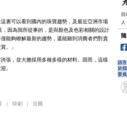
目
在這裏可以看到國內的珠寶趨勢，及最近亞洲市場
人
且，因為我所從事的，是與顏色及色彩相關的設計
隨
不僅能夠瞭解最新的趨勢，還能聽到消費者們對貴
欣賞。」
寸誇張，並大膽採用多種多樣的材料。因而，這樣
語言
歡迎。
於我
委員
展
韓劇
首爾
|
|