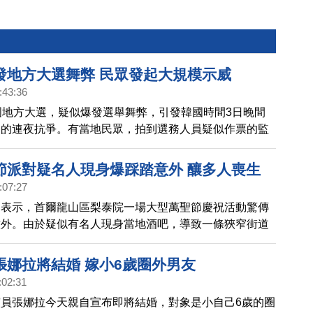
發地方大選舞弊 民眾發起大規模示威
:43:36
國地方大選，疑似爆發選舉舞弊，引發韓國時間3日晚間
眾的連夜抗爭。有當地民眾，拍到選務人員疑似作票的監
韓國民眾更指控說，有外部勢力人士，假扮警察暴力清
國第一學府，首爾大學學生代表帶頭，全韓國各地大學學
節派對疑名人現身爆踩踏意外 釀多人喪生
表串聯聲明，專家研判，大規模學運可能一觸即發。帶您
:07:27
抗爭現場。
間表示，首爾龍山區梨泰院一場大型萬聖節慶祝活動驚傳
意外。由於疑似有名人現身當地酒吧，導致一條狹窄街道
踏，事故造成約50人心臟驟停，還有多人不幸喪生。
張娜拉將結婚 嫁小6歲圈外男友
:02:31
員張娜拉今天親自宣布即將結婚，對象是小自己6歲的圈