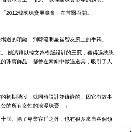
「2012韓國珠寶展覽會」在首爾召開。
登場過的項鏈，到韓流明星崔智友腕上的手鐲。
。.她憑藉以韓文為模版設計的王冠，獲得過總統
來的珠寶飾品。都曾在韓劇中做過道具，吸引了人
作的初期階段，就同時設計並鑲嵌的。因它有故事
人公的所有女性的浪漫珠寶。」
了十屆。除了專業客戶之外，也有很多來自各個領