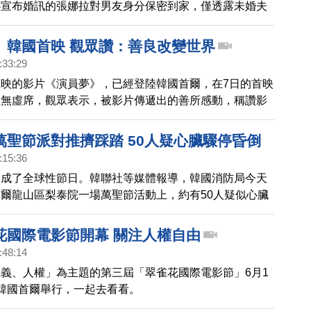
心宣布婚訊的張娜拉對男友身分保密到家，僅透露未婚夫
作。
》韓國首映 觀眾讚：善良改變世界
:33:29
映的影片《演員夢》，已經登陸韓國首爾，在7日的首映
座無虛席，觀眾表示，被影片傳遞出的善所感動，稱讚影
來希望。
萬聖節派對推擠踩踏 50人疑心臟驟停昏倒
:15:36
來成了全球性節日。韓聯社等媒體報導，韓國消防局今天
爾龍山區梨泰院一場萬聖節活動上，約有50人疑似心臟
目前正在接受急救。
花國際電影節開幕 關注人權自由
:48:14
義、人權」為主題的第三屆「翠雀花國際電影節」6月1
韓國首爾舉行，一起去看看。