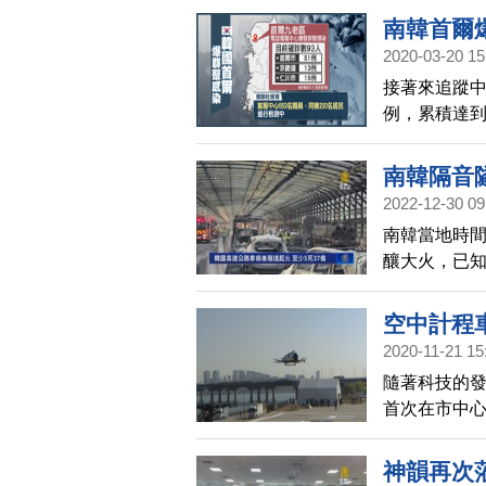
南韓首爾
2020-03-20 15
接著來追蹤中
例，累積達到
首爾也爆發
南韓隔音隧
2022-12-30 09
南韓當地時
釀大火，已知
貨車在隧道
致，疑似因
空中計程
分析事發原
2020-11-21 15
施進行緊急
隨著科技的發
首次在市中
神韻再次