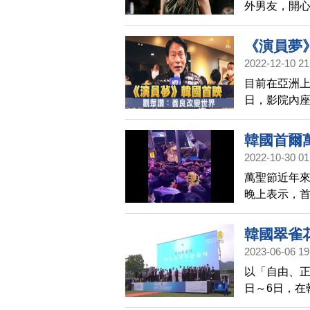
外男友，開
從事影像工
《演員夢
2022-12-10 21
目前在亞洲上
日，影院內
片給人們帶
韓國首爾
2022-10-30 01
萬聖節近年
晚上表示，首
驟停昏倒，
韓國翠雀
2023-06-06 19
以「自由、正
日～6日，在