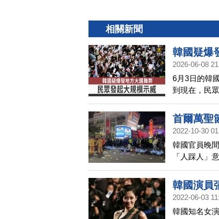
相關新聞
韓國疑爆
2026-06-08 21
6月3日的韓
到現在，民
視器畫面。
場。目前韓
首爾萬聖
生總會，發
2022-10-30 01
看到韓國的
韓國官員晚
「人踩人」
上爆發推擠踩
韓國演員
2022-06-03 11
韓國知名女演