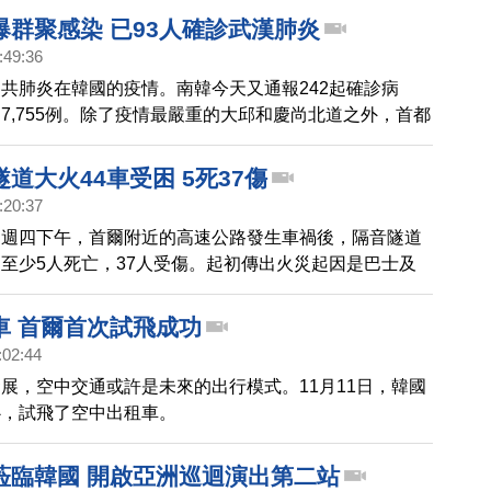
爆群聚感染 已93人確診武漢肺炎
:49:36
共肺炎在韓國的疫情。南韓今天又通報242起確診病
7,755例。除了疫情最嚴重的大邱和慶尚北道之外，首都
了群聚感染。
道大火44車受困 5死37傷
:20:37
間週四下午，首爾附近的高速公路發生車禍後，隔音隧道
至少5人死亡，37人受傷。起初傳出火災起因是巴士及
內發生車禍，但據警方說明，是一輛回收車發生事故導
引擎過熱起火，火勢蔓延導致悲劇。總統尹錫悅要求徹底
車 首爾首次試飛成功
因，下令國土交通部部長等官員，針對隔音隧道等類似設
:02:44
安檢。
展，空中交通或許是未來的出行模式。11月11日，韓國
心，試飛了空中出租車。
蒞臨韓國 開啟亞洲巡迴演出第二站