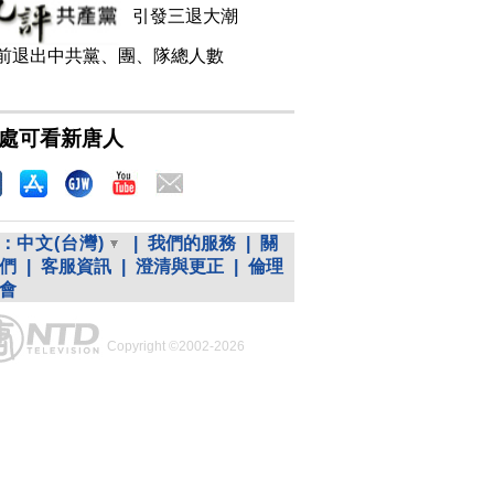
引發三退大潮
前退出中共黨、團、隊總人數
處可看新唐人
：
中文(台灣)
|
我們的服務
|
關
們
|
客服資訊
|
澄清與更正
|
倫理
會
Copyright ©2002-2026