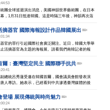
:44:53
藝術團全球巡迴演出消息，美國神韻世界藝術團，在日本
幕，1月31日抵達韓國。這是時隔三年後，神韻再次蒞
韓國粉絲相當激動。
活摘器官 國際海報設計作品韓國展出
:01:34
體器官的罪行引起國際社會廣泛關注。近日，韓國大學舉
制止活摘器官為主題的海報展。請看我們南韓記者的報
首爾：臺灣堅定民主 國際聯手抗共
:20:41
前副總統呂秀蓮受邀在韓國首爾，國會議員會館發表演
新唐人專訪。她表示，已經看到中共滲透臺灣媒體的後
臺恢復建交，理想思考和對待臺灣。
會登場 展現傳統與時尚魅力
:00:24