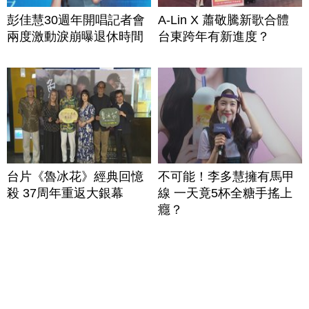
彭佳慧30週年開唱記者會
A-Lin X 蕭敬騰新歌合體
兩度激動淚崩曝退休時間
台東跨年有新進度？
台片《魯冰花》經典回憶
不可能！李多慧擁有馬甲
殺 37周年重返大銀幕
線 一天竟5杯全糖手搖上
癮？