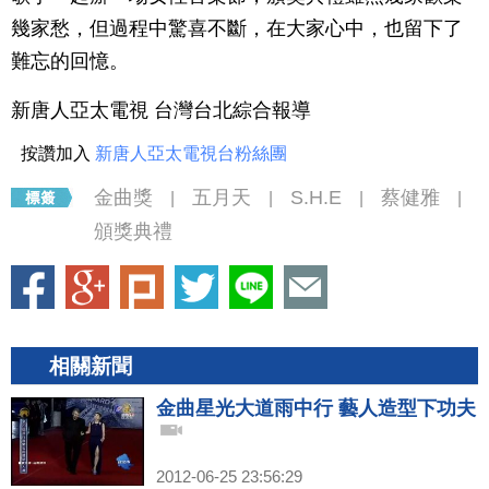
幾家愁，但過程中驚喜不斷，在大家心中，也留下了
難忘的回憶。
新唐人亞太電視 台灣台北綜合報導
按讚加入
新唐人亞太電視台粉絲團
金曲獎
五月天
S.H.E
蔡健雅
|
|
|
|
頒獎典禮
相關新聞
金曲星光大道雨中行 藝人造型下功夫
2012-06-25 23:56:29