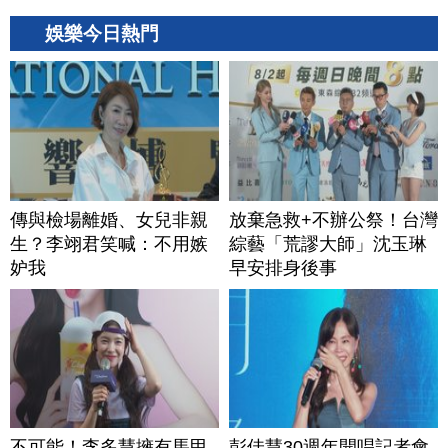
娛樂今日熱門
傳與檢場離婚、女兒非親
放棄急救+不辦公祭！台灣
生？李翊君笑喊：不用嫉
綜藝「荒謬大師」沈玉琳
妒我
早安排身後事
不可能！李多慧擁有馬甲
彭佳慧30週年開唱記者會