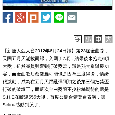
【新唐人亞太台2012年6月24日訊】第23屆金曲獎，
天團五月天滿載而歸，入圍了7項，結果後來抱走6項
大獎，雖然團員興奮到打破獎盃，還是熱鬧舉辦慶功
宴，而金曲歌后蔡健雅可能也是因為三度得獎，情緒
很激動，成為在五月天跟亂彈阿翔之後第三個把獎盃
打破的破壞王，而這次金曲獎讓不少粉絲期待的還是
S.H.E在睽違555天後，首度公開合體登台表演，讓
Selina感動到哭了。