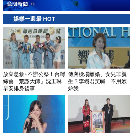
娛樂一週最 HOT
放棄急救+不辦公祭！台灣
傳與檢場離婚、女兒非親
綜藝「荒謬大師」沈玉琳
生？李翊君笑喊：不用嫉
早安排身後事
妒我