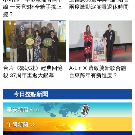
線 一天竟5杯全糖手搖上
兩度激動淚崩曝退休時間
癮？
台片《魯冰花》經典回憶
A-Lin X 蕭敬騰新歌合體
殺 37周年重返大銀幕
台東跨年有新進度？
今日整點新聞