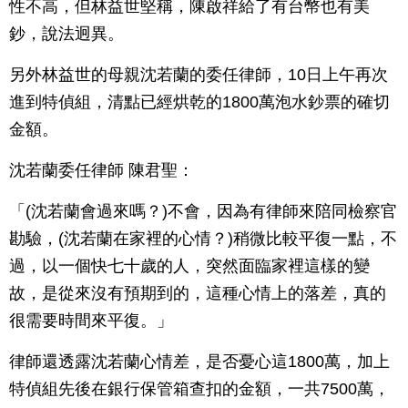
性不高，但林益世堅稱，陳啟祥給了有台幣也有美
鈔，說法迥異。
另外林益世的母親沈若蘭的委任律師，10日上午再次
進到特偵組，清點已經烘乾的1800萬泡水鈔票的確切
金額。
沈若蘭委任律師 陳君聖：
「(沈若蘭會過來嗎？)不會，因為有律師來陪同檢察官
勘驗，(沈若蘭在家裡的心情？)稍微比較平復一點，不
過，以一個快七十歲的人，突然面臨家裡這樣的變
故，是從來沒有預期到的，這種心情上的落差，真的
很需要時間來平復。」
律師還透露沈若蘭心情差，是否憂心這1800萬，加上
特偵組先後在銀行保管箱查扣的金額，一共7500萬，