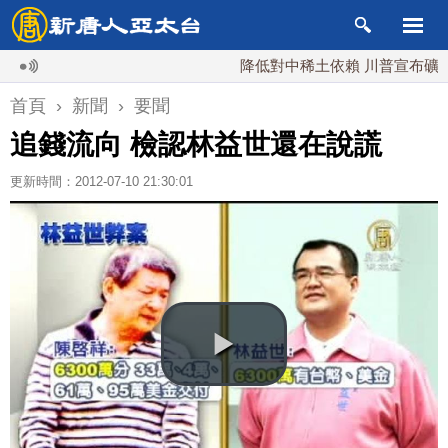
降低對中稀土依賴 川普宣布礦業投資2
首頁
›
新聞
›
要聞
追錢流向 檢認林益世還在說謊
更新時間：2012-07-10 21:30:01