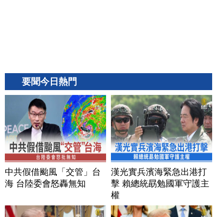
要聞今日熱門
中共假借颱風「交管」台
漢光實兵濱海緊急出港打
海 台陸委會怒轟無知
擊 賴總統勗勉國軍守護主
權