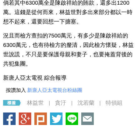
倘若其中6300萬全是陳啟祥給的賄款，還多出1200
萬。這錢是從何而來，林益世對多出來部分都以一時
想不起來，還要回想一下搪塞。
況且而檢方查扣的7500萬元，有多少是陳啟祥給的
6300萬元，也有待檢方的釐清，因此檢方懷疑，林益
世說謊，不只是要保護母親和妻子，也要掩蓋背後的
共犯集團。
新唐人亞太電視 綜合報導
按讚加入
新唐人亞太電視台粉絲團
林益世
貪汙
沈若蘭
特偵組
|
|
|