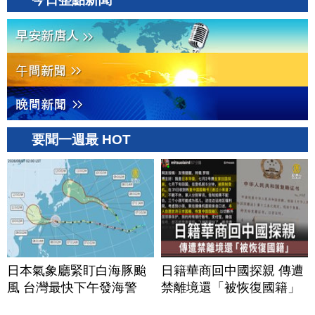
要聞一週最 HOT
日本氣象廳緊盯白海豚颱
日籍華商回中國探親 傳遭
風 台灣最快下午發海警
禁離境還「被恢復國籍」