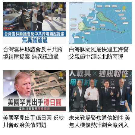
台灣雲林縣議會反中共跨
白海豚颱風最快週五海警
境鎮壓提案 無異議通過
父親節中部以北防雨彈
美國罕見出手穩日圓 反映
未來戰場聚焦通信韌性 美
川普政府美債問題
無人機優勢計劃台廠列入