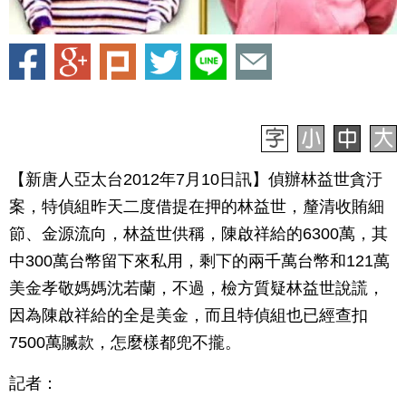
【新唐人亞太台2012年7月10日訊】偵辦林益世貪汙
案，特偵組昨天二度借提在押的林益世，釐清收賄細
節、金源流向，林益世供稱，陳啟祥給的6300萬，其
中300萬台幣留下來私用，剩下的兩千萬台幣和121萬
美金孝敬媽媽沈若蘭，不過，檢方質疑林益世說謊，
因為陳啟祥給的全是美金，而且特偵組也已經查扣
7500萬贓款，怎麼樣都兜不攏。
記者：