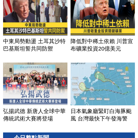
中東局勢動盪 土耳其沙特
降低對中稀土依賴 川普宣
巴基斯坦誓共同防禦
布礦業投資20億美元
弘揚武德 新唐人全球中華
日本氣象廳緊盯白海豚颱
傳統武術大賽將登場
風 台灣最快下午發海警
今日整點新聞