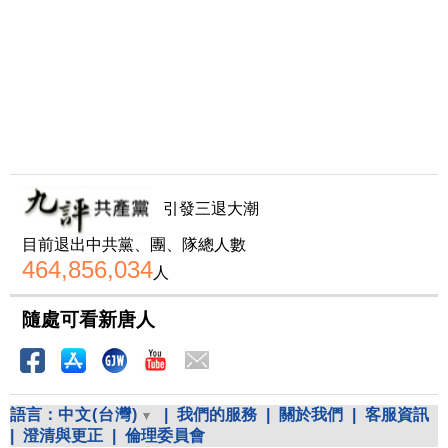
引發三退大潮
目前退出中共黨、團、隊總人數
464,856,034
人
隨處可看新唐人
語言：
中文(台灣)
|
我們的服務
|
關於我們
|
客服資訊
|
澄清與更正
|
倫理委員會