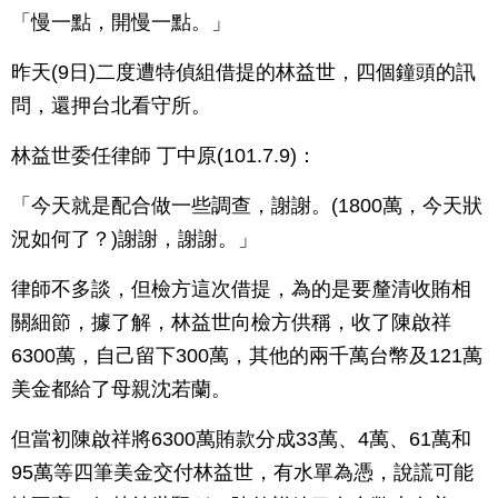
「慢一點，開慢一點。」
昨天(9日)二度遭特偵組借提的林益世，四個鐘頭的訊
問，還押台北看守所。
林益世委任律師 丁中原(101.7.9)：
「今天就是配合做一些調查，謝謝。(1800萬，今天狀
況如何了？)謝謝，謝謝。」
律師不多談，但檢方這次借提，為的是要釐清收賄相
關細節，據了解，林益世向檢方供稱，收了陳啟祥
6300萬，自己留下300萬，其他的兩千萬台幣及121萬
美金都給了母親沈若蘭。
但當初陳啟祥將6300萬賄款分成33萬、4萬、61萬和
95萬等四筆美金交付林益世，有水單為憑，說謊可能